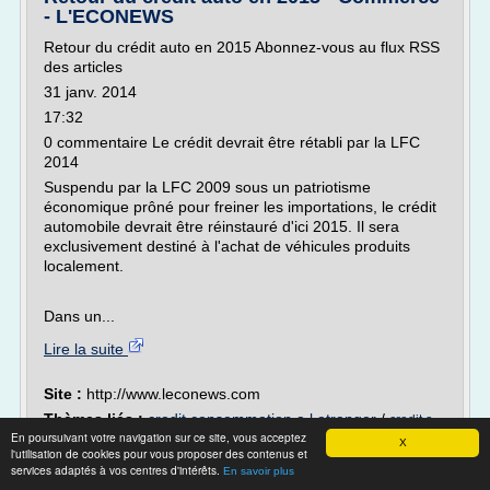
- L'ECONEWS
Retour du crédit auto en 2015 Abonnez-vous au flux RSS
des articles
31 janv. 2014
17:32
0 commentaire Le crédit devrait être rétabli par la LFC
2014
Suspendu par la LFC 2009 sous un patriotisme
économique prôné pour freiner les importations, le crédit
automobile devrait être réinstauré d'ici 2015. Il sera
exclusivement destiné à l'achat de véhicules produits
localement.
Dans un...
Lire la suite
Site :
http://www.leconews.com
Thèmes liés :
credit consommation a l etranger
/
credit a
En poursuivant votre navigation sur ce site, vous acceptez
credit consommation auto
/
/
la consommation algerie 2015
X
l'utilisation de cookies pour vous proposer des contenus et
/
credit a la consommation banque algerie
credit a la consommation
services adaptés à vos centres d'intérêts.
En savoir plus
en droit algerien