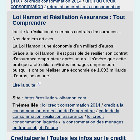
prix
droit du credit
/
loi credit consommation 2014
/
consommation
/
retractation credit a la consommation
Loi Hamon et Résiliation Assurance : Tout
Comprendre
facilite la résiliation de certains contrats d'assurances...
Nos derniers articles
La Loi Hamon : une économie d'un milliard d'euros !
Grâce à la loi Hamon, il est possible de résilier son contrat
d'assurance emprunteur après un an. Il s'avère que cette
pratique a été utile à 5% des ménages emprunteurs
puisqu'ils ont pu réaliser une économie de 1.093 milliards
d'euros, selon une...
Lire la suite
Site :
https://resiliation-loihamon.com
Thèmes liés :
loi credit consommation 2014
/
credit a la
consommation protection de l'emprunteur
/
code de la
consommation resiliation assurance
/
loi credit
consommation lagarde
/
la consommation des menages
en france objet d'etude
Creditalgerie | Toutes les infos sur le credit