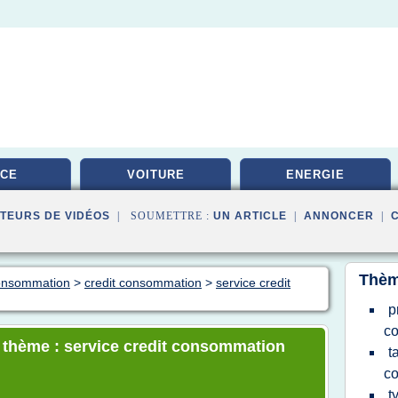
ICE
VOITURE
ENERGIE
TEURS DE VIDÉOS
| SOUMETTRE :
UN ARTICLE
|
ANNONCER
|
Thèm
consommation
>
credit consommation
>
service credit
p
c
e thème : service credit consommation
t
c
t