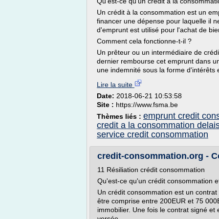
Qu'est-ce qu'un crédit à la consommati
Un crédit à la consommation est un em
financer une dépense pour laquelle il n
d'emprunt est utilisé pour l'achat de b
Comment cela fonctionne-t-il ?
Un prêteur ou un intermédiaire de cré
dernier rembourse cet emprunt dans un 
une indemnité sous la forme d'intérêts e
Lire la suite
Date:
2018-06-21 10:53:58
Site :
https://www.fsma.be
emprunt credit co
Thèmes liés :
credit a la consommation delai
service credit consommation
credit-consommation.org - Co
11 Résiliation crédit consommation
Qu'est-ce qu'un crédit consommation 
Un crédit consommation est un contrat
être comprise entre 200EUR et 75 000EU
immobilier. Une fois le contrat signé et
versée...