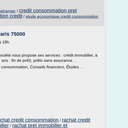
credit consommation pret
 etranger
/
ion credit
/
etude economique credit consommation
aris 75000
à 18h
société vous propose ses services : crédit immobilier, à
ans : fin de prêt), prêts sans assurance....
a consommation, Conseils financiers, Études ...
rachat credit consommation
rachat credit
/
lier
rachat pret immobilier et
/