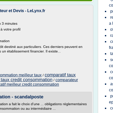
c
ur et Devis - LeLynx.fr
p
r
a 
n 3 minutes
 votre profil
o
r
mation
c
it destiné aux particuliers. Ces derniers peuvent en
fr
n établissement financier. Il existe...
t
s
c
c
comparatif taux
sommation meilleur taux
/
c
e taux credit consommation
comparateur
/
a
tif meilleur credit consommation
c
p
ation - scandalposte
e
tion a fait le choix d'une ... obligations réglementaires
c
consommation ou au intermédiaire ...