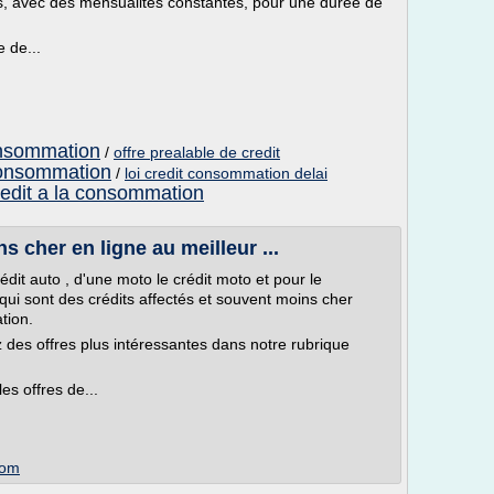
es, avec des mensualités constantes, pour une durée de
 de...
nsommation
/
offre prealable de credit
 consommation
/
loi credit consommation delai
credit a la consommation
 cher en ligne au meilleur ...
rédit auto , d'une moto le crédit moto et pour le
qui sont des crédits affectés et souvent moins cher
tion.
 des offres plus intéressantes dans notre rubrique
es offres de...
com