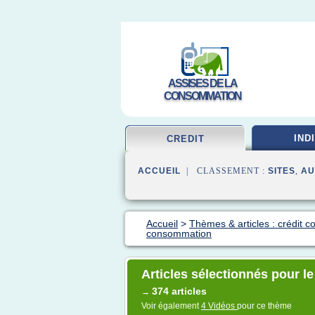
ASSISES DE LA
CONSOMMATION
IND
CREDIT
ACCUEIL
| CLASSEMENT :
SITES
,
AU
Accueil
>
Thèmes & articles : crédit 
consommation
Articles sélectionnés pour l
374 articles
→
Voir également
4 Vidéos
pour ce thème