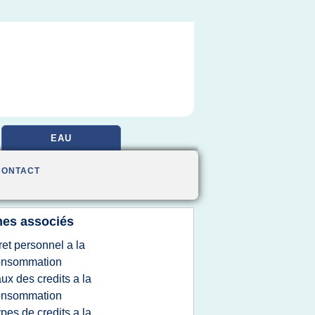
EAU
CONTACT
es associés
ret personnel a la
onsommation
aux des credits a la
onsommation
ypes de credits a la