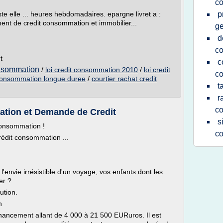
c
oste elle ... heures hebdomadaires. epargne livret a :
p
ent de credit consommation et immobilier...
ge
d
c
t
c
onsommation
/
loi credit consommation 2010
/
loi credit
c
 consommation longue duree
/
courtier rachat credit
t
r
c
ation et Demande de Credit
s
consommation !
c
crédit consommation ...
'envie irrésistible d'un voyage, vos enfants dont les
er ?
ution.
n
nancement allant de 4 000 à 21 500 EURuros. Il est