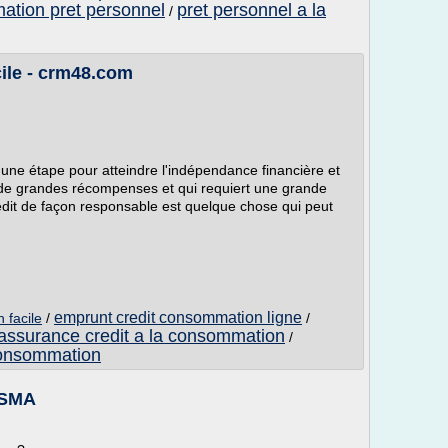
ation pret personnel
pret personnel a la
/
ile - crm48.com
 une étape pour atteindre l'indépendance financière et
 a de grandes récompenses et qui requiert une grande
rédit de façon responsable est quelque chose qui peut
emprunt credit consommation ligne
 facile
/
/
assurance credit a la consommation
/
 consommation
FSMA