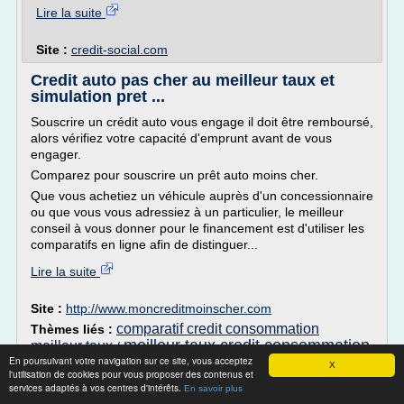
Lire la suite
Site :
credit-social.com
Credit auto pas cher au meilleur taux et
simulation pret ...
Souscrire un crédit auto vous engage il doit être remboursé,
alors vérifiez votre capacité d'emprunt avant de vous
engager.
Comparez pour souscrire un prêt auto moins cher.
Que vous achetiez un véhicule auprès d'un concessionnaire
ou que vous vous adressiez à un particulier, le meilleur
conseil à vous donner pour le financement est d'utiliser les
comparatifs en ligne afin de distinguer...
Lire la suite
Site :
http://www.moncreditmoinscher.com
comparatif credit consommation
Thèmes liés :
meilleur taux credit consommation
meilleur taux
/
En poursuivant votre navigation sur ce site, vous acceptez
banque
taux d'endettement credit a la
/
X
l'utilisation de cookies pour vous proposer des contenus et
consommation
meilleur taux credit a la
/
services adaptés à vos centres d'intérêts.
En savoir plus
consommation
/
taux interet pret auto