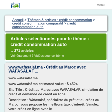
Menu
Accueil
>
Thèmes & articles : crédit consommation
>
credit consommation comparatif
>
credit
consommation auto
Articles sélectionnés pour le thème :
credit consommation auto
271 articles
→
Voir également
7 Vidéos
pour ce thème
www.wafasalaf.ma - Crédit au Maroc avec
WAFASALAF ...
www.wafasalaf.ma
www.wafasalaf.ma estimated value : $ 4524
Site Title : Crédit au Maroc avec WAFASALAF, simulation de
crédit et demande de crédit en ligne
Description : Wafasalaf, spécialiste du prêt et du crédit au
Maroc, vous propose les meilleurs taux d'intérêt. Simulez
votre crédit en ligne avec le...