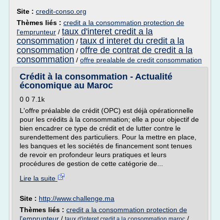
Site :
credit-conso.org
Thèmes liés :
credit a la consommation protection de
taux d'interet credit a la
l'emprunteur
/
consommation
taux d interet du credit a la
/
consommation
offre de contrat de credit a la
/
consommation
/
offre prealable de credit consommation
Crédit à la consommation - Actualité
économique au Maroc
0 0 7.1k
L'offre préalable de crédit (OPC) est déjà opérationnelle
pour les crédits à la consommation; elle a pour objectif de
bien encadrer ce type de crédit et de lutter contre le
surendettement des particuliers. Pour la mettre en place,
les banques et les sociétés de financement sont tenues
de revoir en profondeur leurs pratiques et leurs
procédures de gestion de cette catégorie de...
Lire la suite
Site :
http://www.challenge.ma
Thèmes liés :
credit a la consommation protection de
l'emprunteur
/
/
taux d'interet credit a la consommation maroc