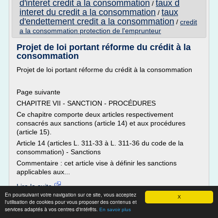
d'interet credit a la consommation
taux d
/
interet du credit a la consommation
taux
/
d'endettement credit a la consommation
/
credit
a la consommation protection de l'emprunteur
Projet de loi portant réforme du crédit à la
consommation
Projet de loi portant réforme du crédit à la consommation
Page suivante
CHAPITRE VII - SANCTION - PROCÉDURES
Ce chapitre comporte deux articles respectivement
consacrés aux sanctions (article 14) et aux procédures
(article 15).
Article 14 (articles L. 311-33 à L. 311-36 du code de la
consommation) - Sanctions
Commentaire : cet article vise à définir les sanctions
applicables aux...
Lire la suite
En poursuivant votre navigation sur ce site, vous acceptez
Date:
2010-12-21 19:10:57
X
l'utilisation de cookies pour vous proposer des contenus et
Site :
senat.fr
services adaptés à vos centres d'intérêts.
En savoir plus
Thèmes liés :
/