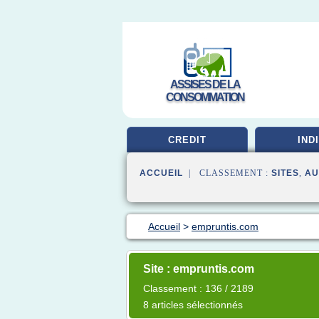
ASSISES DE LA
CONSOMMATION
CREDIT
IND
ACCUEIL
| CLASSEMENT :
SITES
,
AU
Accueil
>
empruntis.com
Site : empruntis.com
Classement : 136 / 2189
8 articles sélectionnés