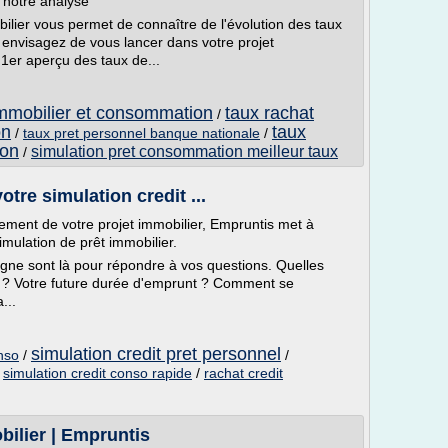
, notre analyse
ilier vous permet de connaître de l'évolution des taux
 envisagez de vous lancer dans votre projet
 1er aperçu des taux de...
 immobilier et consommation
taux rachat
/
on
taux
/
taux pret personnel banque nationale
/
ion
simulation pret consommation meilleur taux
/
otre simulation credit ...
cement de votre projet immobilier, Empruntis met à
simulation de prêt immobilier.
igne sont là pour répondre à vos questions. Quelles
s ? Votre future durée d'emprunt ? Comment se
...
simulation credit pret personnel
onso
/
/
/
simulation credit conso rapide
/
rachat credit
bilier | Empruntis