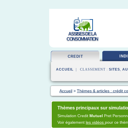
ASSISES DE LA
CONSOMMATION
IND
CREDIT
ACCUEIL
| CLASSEMENT :
SITES
,
AU
Accueil
>
Thèmes & articles : crédit 
Thèmes principaux sur simulatio
Simulation Credit
Mutuel
Pret Personn
Voir également
les vidéos
pour ce thè