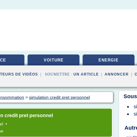
ICE
VOITURE
ENERGIE
TEURS DE VIDÉOS
| SOUMETTRE :
UN ARTICLE
|
ANNONCER
|
Sous
consommation
>
simulation credit pret personnel
s
s
n credit pret personnel
el
•
Autr
me