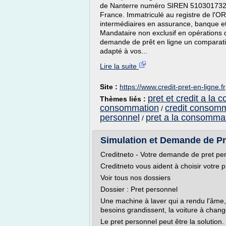
de Nanterre numéro SIREN 510301732. 2
France. Immatriculé au registre de l'O
intermédiaires en assurance, banque et
Mandataire non exclusif en opérations
demande de prêt en ligne un comparatif 
adapté à vos...
Lire la suite
Site :
https://www.credit-pret-en-ligne.fr
pret et credit a la
Thèmes liés :
consommation
credit consomm
/
personnel
pret a la consommat
/
Simulation et Demande de Pr
Creditneto - Votre demande de pret per
Creditneto vous aident à choisir votre p
Voir tous nos dossiers
Dossier : Pret personnel
Une machine à laver qui a rendu l'âme, l
besoins grandissent, la voiture à chang
Le pret personnel peut être la solution.