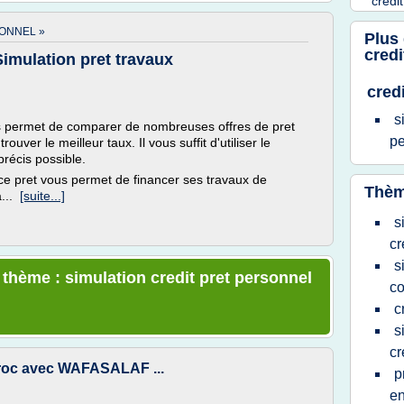
credi
ONNEL »
Plus
credi
Simulation pret travaux
cred
s
s permet de comparer de nombreuses offres de pret
p
ouver le meilleur taux. Il vous suffit d'utiliser le
précis possible.
, ce pret vous permet de financer ses travaux de
Thèm
à...
[suite...]
s
cr
s
 thème : simulation credit pret personnel
c
c
s
cr
aroc avec WAFASALAF ...
p
en