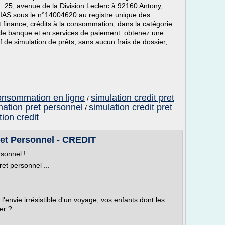
5, avenue de la Division Leclerc à 92160 Antony,
RIAS sous le n°14004620 au registre unique des
 finance, crédits à la consommation, dans la catégorie
 de banque et en services de paiement. obtenez une
de simulation de prêts, sans aucun frais de dossier,
 consommation en ligne
simulation credit pret
/
ation pret personnel
simulation credit pret
/
ion credit
et Personnel - CREDIT
sonnel !
ret personnel ...
'envie irrésistible d'un voyage, vos enfants dont les
er ?