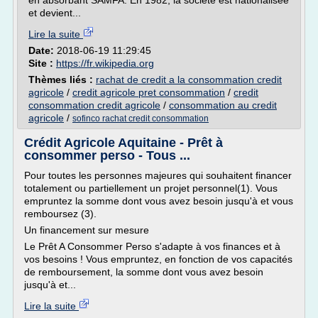
en absorbant SAMFA. En 1982, la société est nationalisée
et devient...
Lire la suite
Date:
2018-06-19 11:29:45
Site :
https://fr.wikipedia.org
Thèmes liés :
rachat de credit a la consommation credit
agricole
/
credit agricole pret consommation
/
credit
consommation credit agricole
/
consommation au credit
agricole
/
sofinco rachat credit consommation
Crédit Agricole Aquitaine - Prêt à
consommer perso - Tous ...
Pour toutes les personnes majeures qui souhaitent financer
totalement ou partiellement un projet personnel(1). Vous
empruntez la somme dont vous avez besoin jusqu'à et vous
remboursez (3).
Un financement sur mesure
Le Prêt A Consommer Perso s'adapte à vos finances et à
vos besoins ! Vous empruntez, en fonction de vos capacités
de remboursement, la somme dont vous avez besoin
jusqu'à et...
Lire la suite