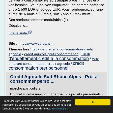
Le Prêt à consommer Perso s'adapte à vos finances et à
vos besoins ! Vous pouvez emprunter une somme comprise
entre 1 500 EUR et 50 000 EUR. Vous remboursez sur une
durée de 6 mois à 60 mois, soit 5 ans au maximum.
Des remboursements modulables (1)
Décalez le...
Lire la suite
Site :
https://www.ca-paris.fr
Thèmes liés :
taux de pret a la consommation credit
taux
agricole
/
credit agricole pret consommation
/
d'endettement credit a la consommation
/
taux
credit
emprunt consommation credit agricole
/
consommation pret personnel
Crédit Agricole Sud Rhône Alpes - Prêt à
consommer perso ...
marché particuliers
Un prêt sur-mesure pour financer vos projets personnels !
(1)
En poursuivant votre navigation sur ce site, vous acceptez
X
Un voyage autour du monde, une envie de refaire toute la
l'utilisation de cookies pour vous proposer des contenus et
services adaptés à vos centres d'intérêts.
déco de votre appartement ou une grande fête à
En savoir plus