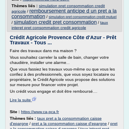
Thèmes liés :
simulation pret consommation credit
remboursement anticipe d un pret a la
agricole
/
consommation
/
simulation pret consommation credit mutuel
simulation credit pret consommation
/
/
taux
interet pret consommation credit agricole
Crédit Agricole Provence Côte d'Azur - Prêt
Travaux - Tous ...
Faire des travaux dans ma maison ?
Vous souhaitez carreler la salle de bain, changer votre
chaudière, installer une alarme...
Que vous fassiez les travaux vous-même ou que vous les
confiez à des professionnels, que vous soyez locataire ou
propriétaire, le Crédit Agricole vous propose des solutions
sur mesure pour financer votre projet.
Un crédit vous engage et doit être remboursé....
Lire la suite
Site :
https://www.ca-pca.fr
Thèmes liés :
taux pret a la consommation caisse
d'epargne
/
pret a la consommation caisse d'epargne
/
pret
a la consommation caisse d epargne
/
taux interet pret