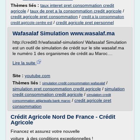
Thèmes liés :
taux interet pret consommation credit
agricole
/
taux de pret a la consommation credit agricole
/
credit agricole pret consommation
/
credit a la consommation
/
credit agricole pret personnel
credit agricole centre est
Wafasalaf Simulation www.wasalaf.ma
http://credit0.fr/wafasalaf-simulation/ Wafasalaf Simulation
est un outil de simulation de crédit sur le site wasalaf.ma
le numéro 1 des organismes de crédit au Maroc....
Lire la suite
Site :
youtube.com
Thèmes liés :
/
simulation credit consommation wafasalaf
simulation pret consommation credit agricole
/
simulation
credit consommation credit agricole
/
simulation credit
/
credit agricole pret
consommation attijariwafa bank maroc
consommation
Crédit Agricole Nord De France - Crédit
Agricole
Financez et assurez votre nouvelle
voiture à des conditions exceptionnelles !