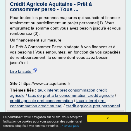
Crédit Agricole Aquitaine - Prêt à
consommer perso - Tous ...
Pour toutes les personnes majeures qui souhaitent financer
totalement ou partiellement un projet personnel(1). Vous
empruntez la somme dont vous avez besoin jusqu'à et vous
remboursez (3).
Un financement sur mesure
Le Prêt A Consommer Perso s'adapte à vos finances et à
vos besoins ! Vous empruntez, en fonction de vos capacités
de remboursement, la somme dont vous avez besoin
jusqu'à et...
Lire la suite
Site :
https://www.ca-aquitaine.fr
Thèmes liés :
taux interet pret consommation credit
agricole
/
taux de pret a la consommation credit agricole
/
credit agricole pret consommation
/
taux interet pret
consommation credit mutuel
/
credit agricole pret personnel
Les établissements de crédit au Maroc
En poursuivant votre navigation sur ce site, vous acceptez
X
ciblent les ...
l'utilisation de cookies pour vous proposer des contenus et
services adaptés à vos centres d'intérêts.
En savoir plus
Les établissements de crédit ciblent les fonctionnaires -