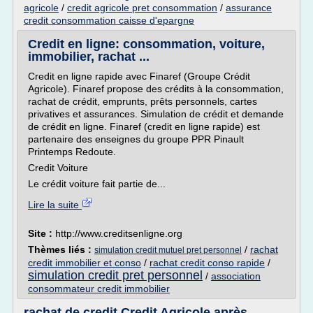
agricole
/
credit agricole pret consommation
/
assurance
credit consommation caisse d'epargne
Credit en ligne: consommation, voiture,
immobilier, rachat ...
Credit en ligne rapide avec Finaref (Groupe Crédit
Agricole). Finaref propose des crédits à la consommation,
rachat de crédit, emprunts, prêts personnels, cartes
privatives et assurances. Simulation de crédit et demande
de crédit en ligne. Finaref (credit en ligne rapide) est
partenaire des enseignes du groupe PPR Pinault
Printemps Redoute.
Credit Voiture
Le crédit voiture fait partie de...
Lire la suite
Site :
http://www.creditsenligne.org
Thèmes liés :
/
rachat
simulation credit mutuel pret personnel
credit immobilier et conso
/
rachat credit conso rapide
/
simulation credit pret personnel
/
association
consommateur credit immobilier
rachat de credit Credit Agricole après