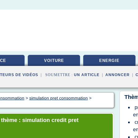
ICE
VOITURE
ENERGIE
TEURS DE VIDÉOS
| SOUMETTRE :
UN ARTICLE
|
ANNONCER
|
Thèm
consommation
>
simulation pret consommation
>
p
en
 thème : simulation credit pret
c
en
c