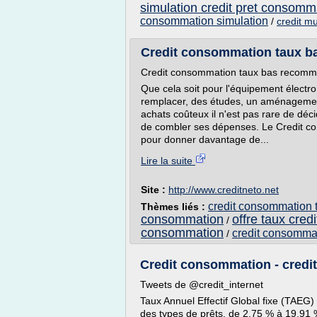
simulation credit pret consomm
consommation simulation
/
credit m
Credit consommation taux bas
Credit consommation taux bas recomm
Que cela soit pour l'équipement électro
remplacer, des études, un aménagemen
achats coûteux il n'est pas rare de dé
de combler ses dépenses. Le Credit con
pour donner davantage de...
Lire la suite
Site :
http://www.creditneto.net
credit consommation 
Thèmes liés :
consommation
offre taux cre
/
consommation
credit consommat
/
Credit consommation - credit
Tweets de @credit_internet
Taux Annuel Effectif Global fixe (TAEG) 
des types de prêts, de 2,75 % à 19,91 