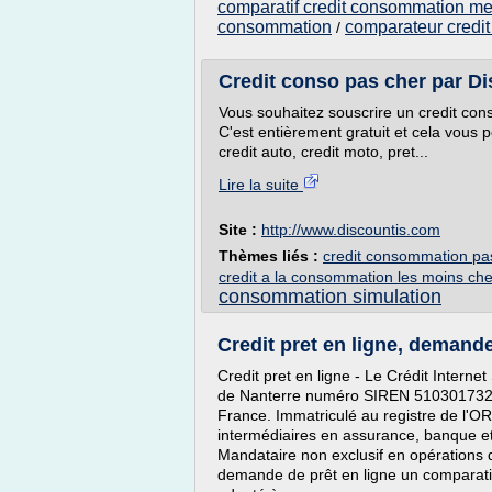
comparatif credit consommation mei
consommation
comparateur credi
/
Credit conso pas cher par D
Vous souhaitez souscrire un credit cons
C'est entièrement gratuit et cela vou
credit auto, credit moto, pret...
Lire la suite
Site :
http://www.discountis.com
Thèmes liés :
credit consommation pa
credit a la consommation les moins che
consommation simulation
Credit pret en ligne, demande 
Credit pret en ligne - Le Crédit Intern
de Nanterre numéro SIREN 510301732. 2
France. Immatriculé au registre de l'O
intermédiaires en assurance, banque et
Mandataire non exclusif en opérations
demande de prêt en ligne un comparatif 