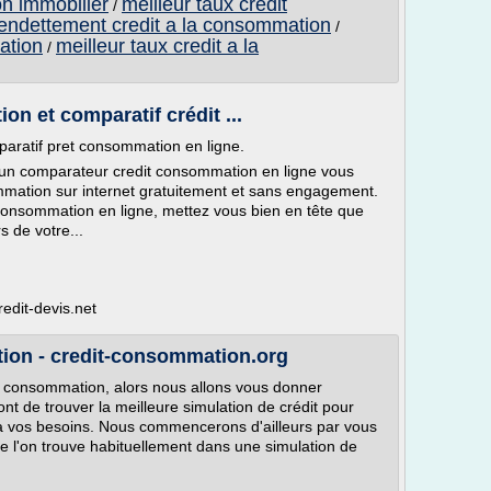
n immobilier
meilleur taux credit
/
'endettement credit a la consommation
/
ation
meilleur taux credit a la
/
n et comparatif crédit ...
aratif pret consommation en ligne.
 un comparateur credit consommation en ligne vous
mmation sur internet gratuitement et sans engagement.
consommation en ligne, mettez vous bien en tête que
s de votre...
edit-devis.net
ion - credit-consommation.org
t consommation, alors nous allons vous donner
nt de trouver la meilleure simulation de crédit pour
x à vos besoins. Nous commencerons d'ailleurs par vous
e l'on trouve habituellement dans une simulation de