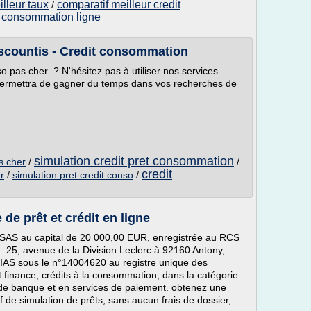
lleur taux
comparatif meilleur credit
/
t consommation ligne
iscountis - Credit consommation
o pas cher ? N'hésitez pas à utiliser nos services.
s permettra de gagner du temps dans vos recherches de
simulation credit pret consommation
s cher
/
/
credit
r
/
simulation pret credit conso
/
de prêt et crédit en ligne
et SAS au capital de 20 000,00 EUR, enregistrée au RCS
5, avenue de la Division Leclerc à 92160 Antony,
RIAS sous le n°14004620 au registre unique des
 finance, crédits à la consommation, dans la catégorie
 de banque et en services de paiement. obtenez une
de simulation de prêts, sans aucun frais de dossier,