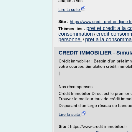
adapté à vos...
Lire la suite
Site :
https://www.credit-pret-en-ligne.fr
pret et credit a la
Thèmes liés :
consommation
credit consomm
/
personnel
pret a la consommat
/
CREDIT IMMOBILIER - Simulati
Crédit immobilier : Besoin d'un prêt imm
votre courtier. Simulation crédit immobili
|
Nos récompenses
Crédit Immobilier Direct est le premier
Trouver le meilleur taux de crédit immob
Disposant d'un large réseau de banques
Lire la suite
Site :
https://www.credit-immobilier.fr