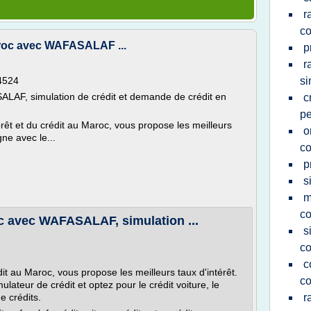
r
co
aroc avec WAFASALAF ...
p
r
4524
si
SALAF, simulation de crédit et demande de crédit en
c
pe
prêt et du crédit au Maroc, vous propose les meilleurs
o
gne avec le...
co
p
s
m
c
c avec WAFASALAF, simulation ...
s
c
c
dit au Maroc, vous propose les meilleurs taux d'intérêt.
c
ulateur de crédit et optez pour le crédit voiture, le
e crédits.
r