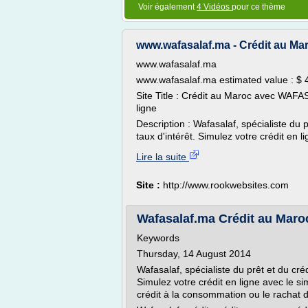
Voir également
4 Vidéos
pour ce thème
www.wafasalaf.ma - Crédit au M
www.wafasalaf.ma
www.wafasalaf.ma estimated value : $ 
Site Title : Crédit au Maroc avec WAFA
ligne
Description : Wafasalaf, spécialiste du 
taux d'intérêt. Simulez votre crédit en li
Lire la suite
Site :
http://www.rookwebsites.com
Wafasalaf.ma Crédit au Maro
Keywords
Thursday, 14 August 2014
Wafasalaf, spécialiste du prêt et du cré
Simulez votre crédit en ligne avec le sim
crédit à la consommation ou le rachat d