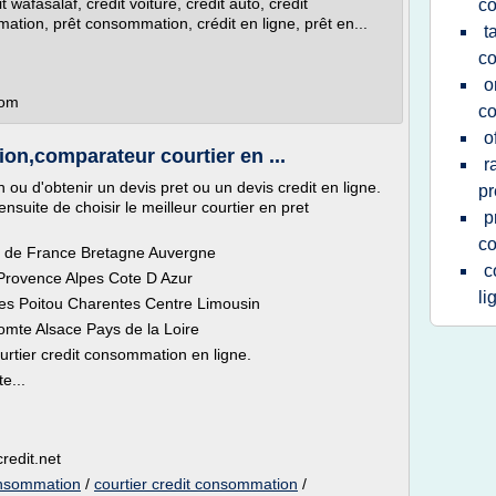
 wafasalaf, crédit voiture, crédit auto, crédit
c
ation, prêt consommation, crédit en ligne, prêt en...
t
c
o
com
c
o
on,comparateur courtier en ...
r
 ou d'obtenir un devis pret ou un devis credit en ligne.
pr
nsuite de choisir le meilleur courtier en pret
p
c
e de France Bretagne Auvergne
c
Provence Alpes Cote D Azur
li
s Poitou Charentes Centre Limousin
omte Alsace Pays de la Loire
ourtier credit consommation en ligne.
e...
redit.net
consommation
/
courtier credit consommation
/