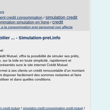
org
simulation credit
ent credit consommation
/
credit
ommation simulation en ligne
/
t a la consommation pret personnel non affecte
lier ... - Simulation-pret.info
uel
dit Mutuel, offre la possibilité de simuler ses prêts,
 sur la toile en toute simplicité, rapidement et
résentés sure le site internet Crédit Mutuel.
rmet à ses clients un crédit renouvelable d'un montant
ent disposer facilement des sommes restantes et faire
iliser et dans quelles conditions.
/
/
n credit mutuel
simulation credit consommation credit mutuel