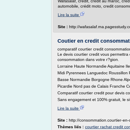
Wafasalaf, crédit, crédit au maroc, crédit
automobile, crédit moto, credit consomm
Lire la suite
Site :
http://wafasalaf.ma.pagesstudy.
Coutier en credit consommati
comparatif courtier credit consommation
Le devis courtier credit vous permettra e
consommation dans votre r?gion.
Lorraine Haute Normandie Aquitaine Il
Midi Pyrennees Languedoc Roussillon 
Basse Normandie Borgogne Rhone Alpe
Picardie Nord pas de Calais Franche C
Comparatif courtier credit pour devis c
Sans engagement et 100% gratuit, le sit
Lire la suite
Site :
http://consommation.courtier-en-c
Thèmes liés :
courtier rachat credit 