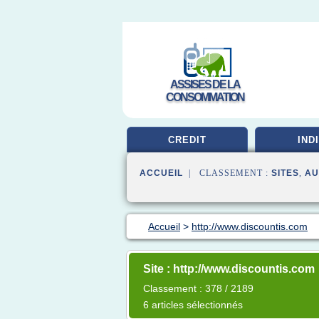
ASSISES DE LA
CONSOMMATION
CREDIT
IND
ACCUEIL
| CLASSEMENT :
SITES
,
AU
Accueil
>
http://www.discountis.com
Site : http://www.discountis.com
Classement : 378 / 2189
6 articles sélectionnés