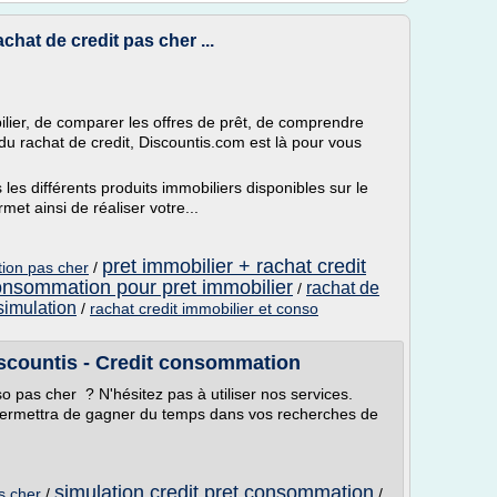
achat de credit pas cher ...
bilier, de comparer les offres de prêt, de comprendre
 du rachat de credit, Discountis.com est là pour vous
les différents produits immobiliers disponibles sur le
met ainsi de réaliser votre...
pret immobilier + rachat credit
ion pas cher
/
consommation pour pret immobilier
rachat de
/
simulation
/
rachat credit immobilier et conso
iscountis - Credit consommation
o pas cher ? N'hésitez pas à utiliser nos services.
s permettra de gagner du temps dans vos recherches de
simulation credit pret consommation
s cher
/
/