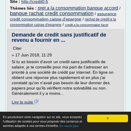
Site :
http://credit0.fr
pret a la consommation banque accord
Thèmes liés :
/
banque rachat credit consommation
/
assurance
credit consommation caisse d'epargne
/
rachat de credit a la
/
consommation caisse d'epargne
credit a la consommation facet
Demande de credit sans justificatif de
revenu a fournir en ...
Citer
» 17 Juin 2018, 11:29
Si tu as besoin d'avoir un credit sans justificatifs de
salaire, je te conseille pour ma part de t'adresser en
priorité à une société de crédit par internet. En ligne on
obtient une réponse plus rapidement et en plus j'ai
constaté qu'on n'avait pas besoin de leur donner des
papiers pour qu'ils vérifient notre solvabilité ou non.
Généralement il y a moins...
Lire la suite
Site :
http://forum.sports-sante.com
En poursuivant votre navigation sur ce site, vous acceptez
X
Thèmes liés :
credit conso rapide sans justificatif
/
pret
l'utilisation de cookies pour vous proposer des contenus et
services adaptés à vos centres d'intérêts.
personnel meilleur taux sans justificatif
/
En savoir plus
pret personnel