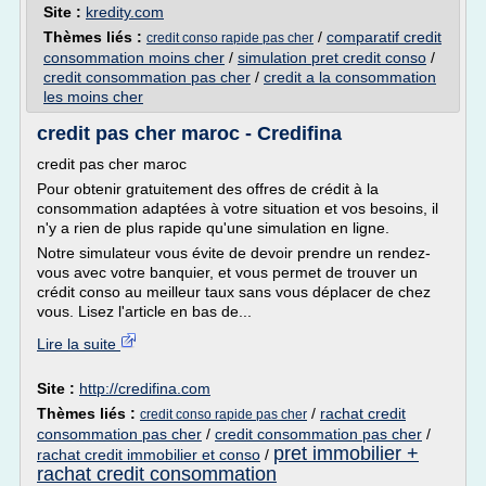
Site :
kredity.com
Thèmes liés :
/
comparatif credit
credit conso rapide pas cher
consommation moins cher
/
simulation pret credit conso
/
credit consommation pas cher
/
credit a la consommation
les moins cher
credit pas cher maroc - Credifina
credit pas cher maroc
Pour obtenir gratuitement des offres de crédit à la
consommation adaptées à votre situation et vos besoins, il
n'y a rien de plus rapide qu'une simulation en ligne.
Notre simulateur vous évite de devoir prendre un rendez-
vous avec votre banquier, et vous permet de trouver un
crédit conso au meilleur taux sans vous déplacer de chez
vous. Lisez l'article en bas de...
Lire la suite
Site :
http://credifina.com
Thèmes liés :
/
rachat credit
credit conso rapide pas cher
consommation pas cher
/
credit consommation pas cher
/
pret immobilier +
rachat credit immobilier et conso
/
rachat credit consommation