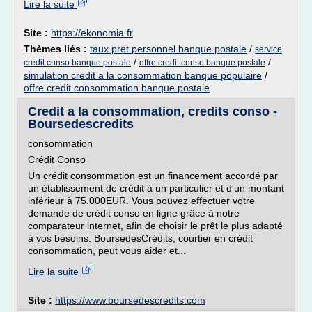
Lire la suite
Site :
https://ekonomia.fr
Thèmes liés :
taux pret personnel banque postale
/
service
/
/
credit conso banque postale
offre credit conso banque postale
simulation credit a la consommation banque populaire
/
offre credit consommation banque postale
Credit a la consommation, credits conso -
Boursedescredits
consommation
Crédit Conso
Un crédit consommation est un financement accordé par
un établissement de crédit à un particulier et d'un montant
inférieur à 75.000EUR. Vous pouvez effectuer votre
demande de crédit conso en ligne grâce à notre
comparateur internet, afin de choisir le prêt le plus adapté
à vos besoins. BoursedesCrédits, courtier en crédit
consommation, peut vous aider et...
Lire la suite
Site :
https://www.boursedescredits.com