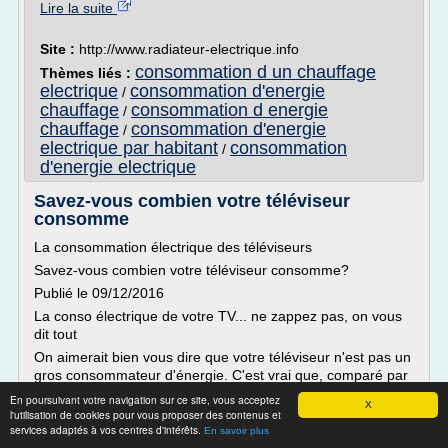
Lire la suite
Site :
http://www.radiateur-electrique.info
consommation d un chauffage
Thèmes liés :
electrique
consommation d'energie
/
chauffage
consommation d energie
/
chauffage
consommation d'energie
/
electrique par habitant
consommation
/
d'energie electrique
Savez-vous combien votre téléviseur
consomme
La consommation électrique des téléviseurs
Savez-vous combien votre téléviseur consomme?
Publié le 09/12/2016
La conso électrique de votre TV... ne zappez pas, on vous
dit tout
On aimerait bien vous dire que votre téléviseur n'est pas un
gros consommateur d'énergie. C'est vrai que, comparé par
exemple à un lave-linge ou un four classique (voir l'article "
En poursuivant votre navigation sur ce site, vous acceptez
X
estimez votre consommation...
l'utilisation de cookies pour vous proposer des contenus et
services adaptés à vos centres d'intérêts.
En savoir plus
Lire la suite