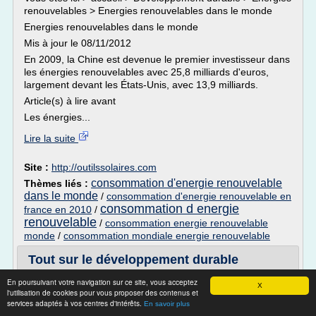
renouvelables > Energies renouvelables dans le monde
Energies renouvelables dans le monde
Mis à jour le 08/11/2012
En 2009, la Chine est devenue le premier investisseur dans
les énergies renouvelables avec 25,8 milliards d'euros,
largement devant les États-Unis, avec 13,9 milliards.
Article(s) à lire avant
Les énergies...
Lire la suite
Site :
http://outilssolaires.com
consommation d'energie renouvelable
Thèmes liés :
dans le monde
/
consommation d'energie renouvelable en
consommation d energie
france en 2010
/
renouvelable
/
consommation energie renouvelable
monde
/
consommation mondiale energie renouvelable
Tout sur le développement durable
un site du réseau renouvelable.com
En poursuivant votre navigation sur ce site, vous acceptez
X
l'utilisation de cookies pour vous proposer des contenus et
Le développement durable
services adaptés à vos centres d'intérêts.
En savoir plus
Bienvenue à DeveloppementDurable.org, site