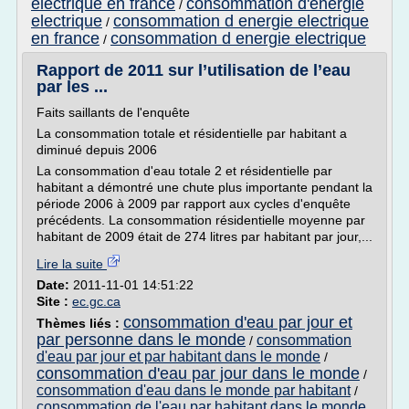
electrique en france
consommation d'energie
/
electrique
consommation d energie electrique
/
en france
consommation d energie electrique
/
Rapport de 2011 sur l’utilisation de l’eau
par les ...
Faits saillants de l'enquête
La consommation totale et résidentielle par habitant a
diminué depuis 2006
La consommation d'eau totale 2 et résidentielle par
habitant a démontré une chute plus importante pendant la
période 2006 à 2009 par rapport aux cycles d'enquête
précédents. La consommation résidentielle moyenne par
habitant de 2009 était de 274 litres par habitant par jour,...
Lire la suite
Date:
2011-11-01 14:51:22
Site :
ec.gc.ca
consommation d'eau par jour et
Thèmes liés :
par personne dans le monde
consommation
/
d'eau par jour et par habitant dans le monde
/
consommation d'eau par jour dans le monde
/
consommation d'eau dans le monde par habitant
/
consommation de l'eau par habitant dans le monde