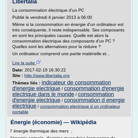
Libertalia
La consommation électrique d'un PC
Publié le vendredi 4 janvier 2013 à 06:00
Même si la consommation en énergie d'un ordinateur est
très conséquente, il reste indispensable. Ses composants
en sont les principales causes. Quelle est alors la
consommation électrique des composants d'un PC ?
Quelles sont les alternatives pour la réduire ?
Un ordinateur comprend une partie matérielle et...
Lire la suite
Date:
2017-02-19 16:30:22
Site :
http://www.libertalia.org
indicateur de consommation
Thèmes liés :
d'energie electrique
consommation d'energie
/
electrique dans le monde
consommation
/
d'energie electrique
consommation d energie
/
electrique
/
consommation electrique d un ordinateur
portable
Énergie (économie) — Wikipédia
l' énergie thermique des mers ;