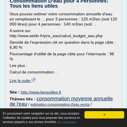
Consommation D’eau pour 4 Personnes:
Tous les liens utiles
Vous pouvez estimer votre consommation annuelle d'eau
en remplissant le ... pour 3 personnes : 120 m3/an (soit 120
000 litres) pour 4 personnes : 140 m3/an (soit ...
A suivre sur
http://www.setdn.fr/prix_eau/calcul_budget_eau.php
Densité de l'expression clé en question dans la page cible :
6,90 %
Pourcentage d'utilité de la page cible pour l'internaute : 98
%
Lire plus :
Calcul de consommation...
Lire la suite
Site :
http://www.liensutiles.fr
consommation moyenne annuelle
Thèmes liés :
de l'eau
/
/
estimation consommation d'eau veolia
prix
consommation moyenne d'eau par personne en m3
/
En poursuivant votre navigation sur ce site, vous acceptez
de la consommation d'eau
/
consommation moyenne
X
l'utilisation de cookies pour vous proposer des contenus et
d'eau d'un foyer de 3 personnes
services adaptés à vos centres d'intérêts.
En savoir plus