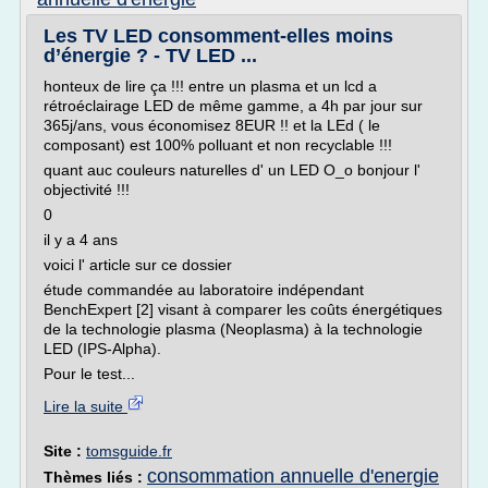
Les TV LED consomment-elles moins
d’énergie ? - TV LED ...
honteux de lire ça !!! entre un plasma et un lcd a
rétroéclairage LED de même gamme, a 4h par jour sur
365j/ans, vous économisez 8EUR !! et la LEd ( le
composant) est 100% polluant et non recyclable !!!
quant auc couleurs naturelles d' un LED O_o bonjour l'
objectivité !!!
0
il y a 4 ans
voici l' article sur ce dossier
étude commandée au laboratoire indépendant
BenchExpert [2] visant à comparer les coûts énergétiques
de la technologie plasma (Neoplasma) à la technologie
LED (IPS-Alpha).
Pour le test...
Lire la suite
Site :
tomsguide.fr
consommation annuelle d'energie
Thèmes liés :