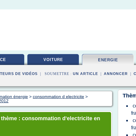
ICE
VOITURE
ENERGIE
TEURS DE VIDÉOS
| SOUMETTRE :
UN ARTICLE
|
ANNONCER
|
Thèm
mation énergie
>
consommation d electricite
>
 2012
c
fr
e thème : consommation d'electricite en
c
fr
c