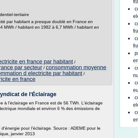
fr
c
entiel-tertiaire
el
ité par habitant a presque doublé en France en
c
e 4 MWh / habitant en 1982 à 6,7 MWh / habitant en
fr
c
fr
p
en
tricite en france par habitant
/
france par secteur
consommation moyenne
/
c
mmation d electricite par habitant
/
nu
icite en france
c
e
Syndicat de l'Éclairage
c
e à l'éclairage en France est de 56 TWh. L'éclairage
el
ectrique mondiale et environ 6 % des émissions de
c
en
 d'énergie pour l'éclairage. Source : ADEME pour le
tique, janvier 2013