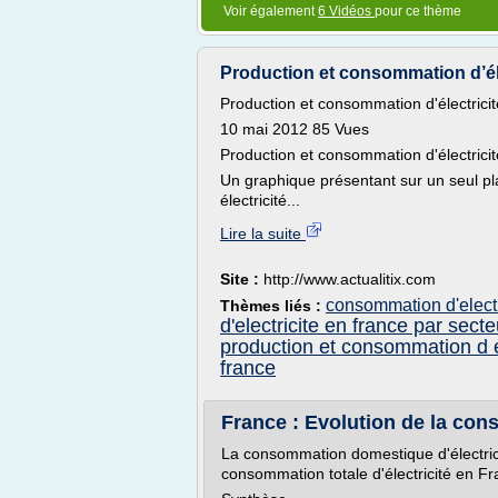
Voir également
6 Vidéos
pour ce thème
Production et consommation d’él
Production et consommation d'électrici
10 mai 2012 85 Vues
Production et consommation d'électrici
Un graphique présentant sur un seul pl
électricité...
Lire la suite
Site :
http://www.actualitix.com
consommation d'electr
Thèmes liés :
d'electricite en france par secte
production et consommation d el
france
France : Evolution de la con
La consommation domestique d'électrici
consommation totale d'électricité en Fr