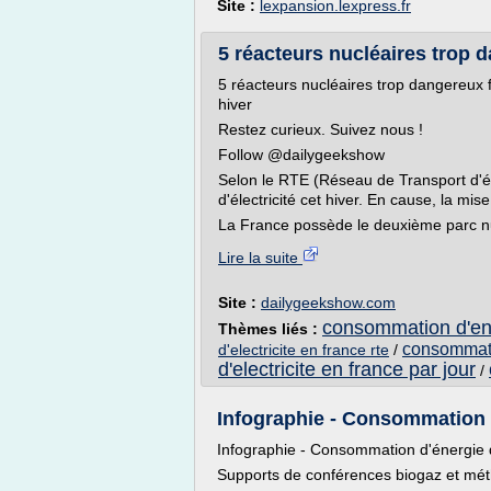
Site :
lexpansion.lexpress.fr
5 réacteurs nucléaires trop d
5 réacteurs nucléaires trop dangereux f
hiver
Restez curieux. Suivez nous !
Follow @dailygeekshow
Selon le RTE (Réseau de Transport d'él
d'électricité cet hiver. En cause, la mi
La France possède le deuxième parc nuc
Lire la suite
Site :
dailygeekshow.com
consommation d'ener
Thèmes liés :
consommatio
d'electricite en france rte
/
d'electricite en france par jour
/
Infographie - Consommation d'
Infographie - Consommation d'énergie d
Supports de conférences biogaz et mét