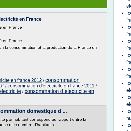
el
c
ectricité en France
fr
c
té en France
fr
té en France
c
an la consommation et la production de la France en
fr
c
fr
c
fr
consommation
icite en france 2012
/
c
ur
consommation d'electricite en france 2011
/
/
el
ectricite
consommation d electricite en
/
c
el
sommation domestique d ...
c
nu
té par habitant correspond au rapport entre la
ance et le nombre d'habitants.
c