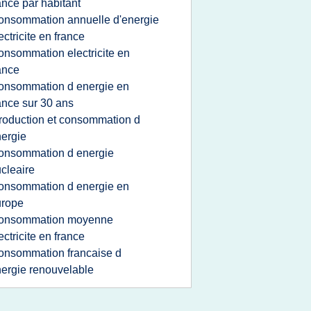
ance par habitant
onsommation annuelle d'energie
ectricite en france
onsommation electricite en
ance
onsommation d energie en
ance sur 30 ans
roduction et consommation d
ergie
onsommation d energie
cleaire
onsommation d energie en
urope
onsommation moyenne
ectricite en france
onsommation francaise d
ergie renouvelable