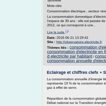
Synthèse
Mots-clés
Consommation électrique ; secteur résid
La consommation domestique d'électric
l'espace de 30 ans : elle est passée d
2012, ce qui correspond à une...
Lire la suite
Date:
2018-06-21 13:29:42
Site :
http://observatoire-electricite.fr
consommation d'elec
Thèmes liés :
consommation d'electricite en 
d electricite par habitant
conso
/
consommation annuelle d'electr
Eclairage et chiffres clefs ⋆ 
La consommation annuelle d'énergie lié
représente 19 % de la consommation él
gaz à effet de serre.
Répartition de la consommation globale
Débat national sur la Transition énergé