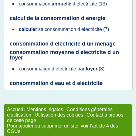
consommation
annuelle
d
electricite
(13)
calcul de la consommation d energie
calculer
sa
consommation
d
electricite
(7)
consommation d electricite d un menage
consommation moyenne d electricite d un
foyer
consommation
d
electricite
par
foyer
(8)
consommation d eau et d electricite
Accueil
|
Mentions légales
|
Conditions générales
d'utilisation
|
Utilisation des cookies
|
Contact à propos
de cette page
Pour ajouter ou supprimer un site, voir l'article 4 des
CGUs