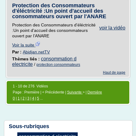
Protection des Consommateurs
d'éléctricité :Un point d'accueil des
consommateurs ouvert par l'ANARE
Protection des Consommateurs d'éléctricité
voir la vidéo
:Un point d'accueil des consommateurs
ouvert par l'ANARE
Voir la suite
Par :
Abidjan.netTV
consommation d
Thèmes liés :
electricite
/
protection consommateurs
Haut de page
1 - 10 de 276 Vidéos
Page : Première | < Précédente |
Suivante
> |
Dernière
0
|
1
|
2
|
3
|
4
|
5
...
Sous-rubriques