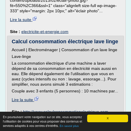
content/uploads/2013/02/eclair-photo.jpg?
fit=550%2C366&ssl=1" class="alignleft size-full wp-image-
333" style="margin: 2px 10px;" alt="éclair photo"...
Lire la suite
Site :
electricite-et-energie.com
Calcul consommation électrique lave linge
Accueil | Electroménager | Consommation d'un lave linge
Lave-linge
La consommation électrique d'une machine a laver
dépend de sa consommation en électricité mais aussi en
eau. Elle dépend également de l'utilisation que vous en
avez (cycles intensifs ou non : lavage, essorage...). Pour
simplifier, nous avons simulé 3 estimations :
Couple avec 3 enfants (5 personnes) : 10 machines par...
Lire la suite
Site :
http://www.calculconsommationelectrique.com
En poursuivant votre navigation sur ce site, vous acceptez
consommation d'eau moyenne d'un
Thèmes liés :
X
l'utilisation de cookies pour vous proposer des contenus et
lave linge
/
consommation d'eau annuelle d'un lave linge
services adaptés à vos centres d'intérêts.
En savoir plus
consommation d'eau d'un lave linge
/
/