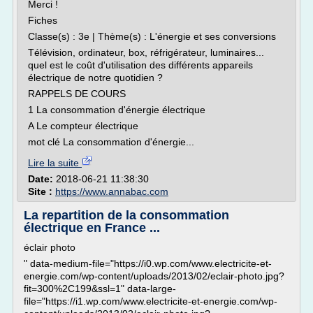
Merci !
Fiches
Classe(s) : 3e | Thème(s) : L'énergie et ses conversions
Télévision, ordinateur, box, réfrigérateur, luminaires...
quel est le coût d'utilisation des différents appareils
électrique de notre quotidien ?
RAPPELS DE COURS
1 La consommation d'énergie électrique
A Le compteur électrique
mot clé La consommation d'énergie...
Lire la suite
Date:
2018-06-21 11:38:30
Site :
https://www.annabac.com
La repartition de la consommation
électrique en France ...
éclair photo
" data-medium-file="https://i0.wp.com/www.electricite-et-
energie.com/wp-content/uploads/2013/02/eclair-photo.jpg?
fit=300%2C199&ssl=1" data-large-
file="https://i1.wp.com/www.electricite-et-energie.com/wp-