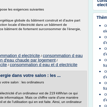
cons
elect
pose les exigences suivantes
Thèm
nergétique globale du bâtiment construit et d'autre part
tion locale d'électricité dans un bâtiment de
c
ce bâtiment de fortement surconsommer de l'énergie,
el
c
d'
c
d'
mmation d electricite
consommation d eau
/
n d'eau chaude par logement
c
/
cite
consommation d eau et d electricite
/
fr
c
gie dans votre salon : les ...
d'
votre salon : les ordinateurs
c
fr
ectricité d'un ordinateur est de 219 kWh/an ce qui
c
te informatique. Mais ce chiffre varie d'une manière
d'
et de l'utilisation qui en est faite. Ainsi, un ordinateur
c