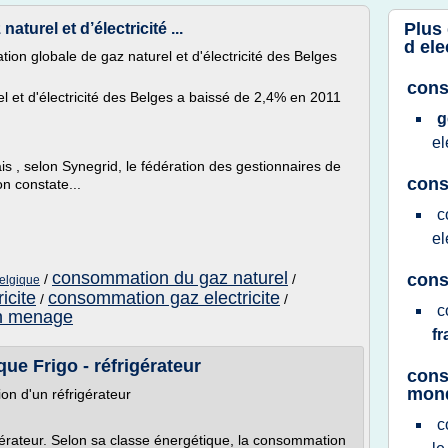
Plus
urel et d’électricité ...
d ele
on globale de gaz naturel et d'électricité des Belges
cons
 et d'électricité des Belges a baissé de 2,4% en 2011
g
el
is , selon Synegrid, le fédération des gestionnaires de
cons
on constate...
c
el
consommation du gaz naturel
cons
/
/
elgique
icite
consommation gaz electricite
/
/
c
un menage
f
ue Frigo - réfrigérateur
cons
mon
n d'un réfrigérateur
c
érateur. Selon sa classe énergétique, la consommation