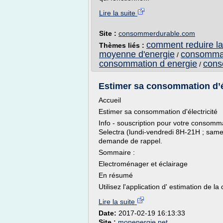
Lire la suite
Site :
consommerdurable.com
comment reduire l
Thèmes liés :
moyenne d'energie
consommat
/
consommation d energie
cons
/
Estimer sa consommation d’él
Accueil
Estimer sa consommation d'électricité
Info - souscription pour votre consommat
Selectra (lundi-vendredi 8H-21H ; sam
demande de rappel.
Sommaire :
Electroménager et éclairage
En résumé
Utilisez l'application d' estimation de l
Lire la suite
Date:
2017-02-19 16:13:33
Site :
monenergie.net