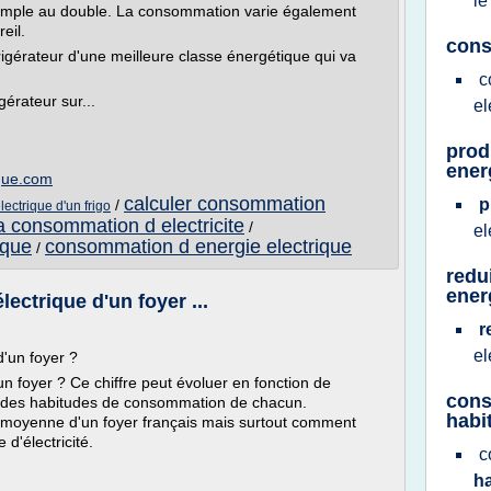
l
u simple au double. La consommation varie également
eil.
cons
rigérateur d'une meilleure classe énergétique qui va
c
gérateur sur...
el
prod
ener
ique.com
calculer consommation
p
/
ectrique d'un frigo
a consommation d electricite
/
el
ique
consommation d energie electrique
/
redu
ener
ectrique d'un foyer ...
r
el
d'un foyer ?
n foyer ? Ce chiffre peut évoluer en fonction de
cons
t des habitudes de consommation de chacun.
habi
 moyenne d'un foyer français mais surtout comment
d'électricité.
c
h