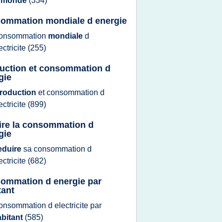
e
monde
(334)
ommation mondiale d energie
onsommation
mondiale
d
ectricite
(255)
uction et consommation d
gie
roduction
et
consommation
d
ectricite
(899)
ire la consommation d
gie
eduire
sa
consommation
d
ectricite
(682)
ommation d energie par
tant
onsommation
d
electricite
par
abitant
(585)