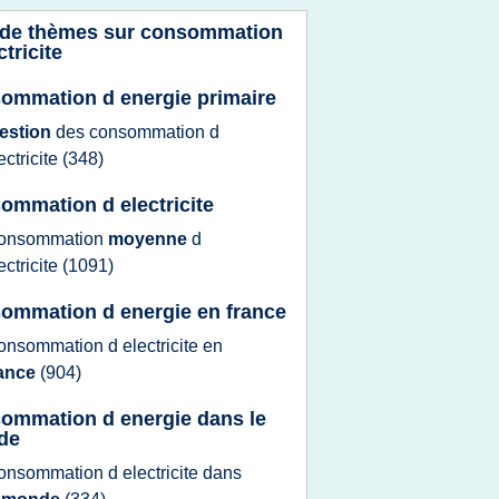
 de thèmes sur
consommation
ctricite
ommation d energie primaire
estion
des
consommation
d
ectricite
(348)
ommation d electricite
onsommation
moyenne
d
ectricite
(1091)
ommation d energie en france
onsommation
d
electricite
en
rance
(904)
ommation d energie dans le
de
onsommation
d
electricite
dans