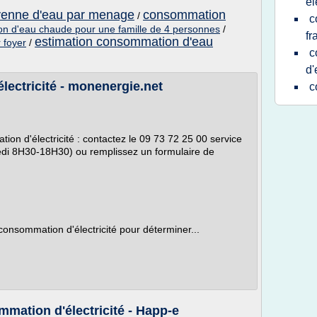
el
enne d'eau par menage
consommation
/
c
n d'eau chaude pour une famille de 4 personnes
/
fr
estimation consommation d'eau
 foyer
/
c
d'
ectricité - monenergie.net
c
ion d'électricité : contactez le 09 73 72 25 00 service
edi 8H30-18H30) ou remplissez un formulaire de
a consommation d'électricité pour déterminer...
mmation d'électricité - Happ-e