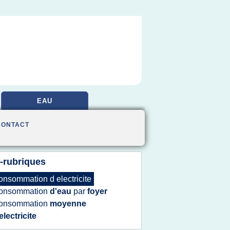
EAU
CONTACT
-rubriques
onsommation
d
electricite
onsommation
d'eau
par
foyer
onsommation
moyenne
electricite