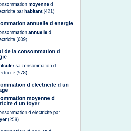
onsommation
moyenne
d
ectricite
par
habitant
(421)
ommation annuelle d energie
onsommation
annuelle
d
ectricite
(609)
ul de la consommation d
gie
alculer
sa
consommation
d
ectricite
(578)
ommation d electricite d un
age
sommation moyenne d
ricite d un foyer
onsommation
d
electricite
par
oyer
(258)