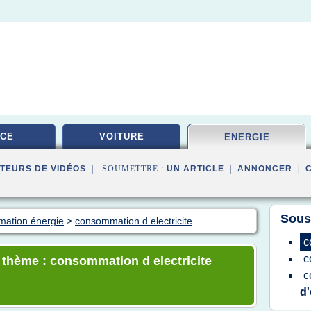
ICE
VOITURE
ENERGIE
TEURS DE VIDÉOS
| SOUMETTRE :
UN ARTICLE
|
ANNONCER
|
Sous
mation énergie
>
consommation d electricite
c
c
e thème : consommation d electricite
c
d'