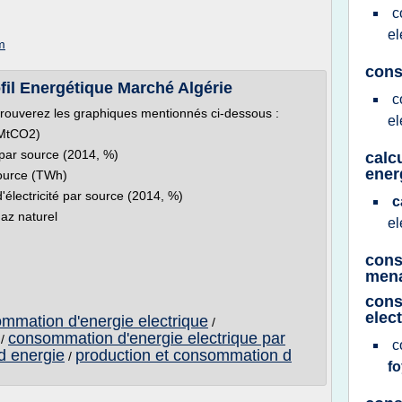
c
el
m
cons
ofil Energétique Marché Algérie
c
trouverez les graphiques mentionnés ci-dessous :
el
(MtCO2)
e par source (2014, %)
calc
ener
 source (TWh)
d'électricité par source (2014, %)
c
gaz naturel
el
cons
men
con
elect
ommation d'energie electrique
/
consommation d'energie electrique par
/
c
d energie
production et consommation d
/
f