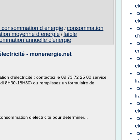
el
c
el
a consommation d energie
consommation
c
/
ion moyenne d energie
faible
/
d'
ommation annuelle d'energie
c
en
ectricité - monenergie.net
c
el
c
ion d'électricité : contactez le 09 73 72 25 00 service
fr
edi 8H30-18H30) ou remplissez un formulaire de
c
fr
c
el
a consommation d'électricité pour déterminer...
c
el
c