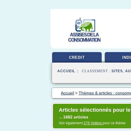
ASSISES DE LA
CONSOMMATION
CREDIT
IND
ACCUEIL
| CLASSEMENT :
SITES
,
AU
Accueil
>
Thèmes & articles : consom
Articles sélectionnés pour l
1682 articles
→
Voir également
276 Vidéos
pour ce thème