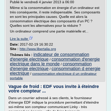
Publié le vendredi 4 janvier 2013 à 06:00
Même si la consommation en énergie d'un ordinateur est
très conséquente, il reste indispensable. Ses composants
en sont les principales causes. Quelle est alors la
consommation électrique des composants d'un PC ?
Quelles sont les alternatives pour la réduire ?
Un ordinateur comprend une partie matérielle et...
Lire la suite
Date:
2017-02-19 16:30:22
Site :
http://www.libertalia.org
indicateur de consommation
Thèmes liés :
d'energie electrique
consommation d'energie
/
electrique dans le monde
consommation
/
d'energie electrique
consommation d energie
/
electrique
/
consommation electrique d un ordinateur
portable
Vague de froid : EDF vous invite à éteindre
votre compteur ...
Dans un courrier adressé à ses clients, le fournisseur
d'énergie EDF indique la procédure permettant d'éteindre
soi-même son compteur communicant Linky - très