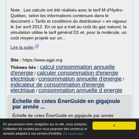
Note : Les calculs ont été réalisés avec le tarif M d'Hydro-
Québec, selon les informations contenues dans le
document « Tarifs et conditions du distributeur » en vigueur
le 1er avril 2012. En ce qui a trait au coût du gaz naturel, la
simulation utilise le tarif général D1 et, pour la molécule, un
coût moyen projeté sur un...
Lire la suite
Site :
https://www.agpi.org
calcul consommation annuelle
Thèmes liés :
d'energie
calculer consommation d'energie
/
electrique
consommation annuelle d'energie
/
/
indicateur de consommation d'energie
electrique
consommation annuelle d energie
/
Échelle de cotes ÉnerGuide en gigajoule
par année ...
Échelle de cotes ÉnerGuide en gigajoule par année
Échelle de cotes ÉnerGuide en gigajoule par année
En poursuivant votre navigation sur ce site, vous acceptez
X
l'utilisation de cookies pour vous proposer des contenus et
Ressources naturelles Canada et ses partenaires se
services adaptés à vos centres d'intérêts.
En savoir plus
préparent en vue de l'adoption de mises à jour à l'échelle