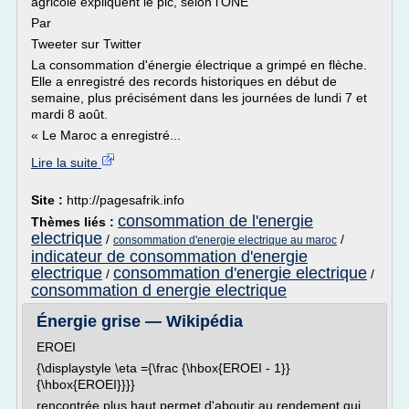
agricole expliquent le pic, selon l'ONE
Par
Tweeter sur Twitter
La consommation d'énergie électrique a grimpé en flèche.
Elle a enregistré des records historiques en début de
semaine, plus précisément dans les journées de lundi 7 et
mardi 8 août.
« Le Maroc a enregistré...
Lire la suite
Site :
http://pagesafrik.info
consommation de l'energie
Thèmes liés :
electrique
/
/
consommation d'energie electrique au maroc
indicateur de consommation d'energie
electrique
consommation d'energie electrique
/
/
consommation d energie electrique
Énergie grise — Wikipédia
EROEI
{\displaystyle \eta ={\frac {\hbox{EROEI - 1}}
{\hbox{EROEI}}}}
rencontrée plus haut permet d'aboutir au rendement qui