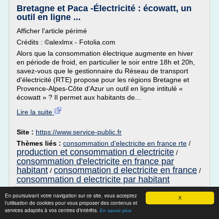
Bretagne et Paca -Électricité : écowatt, un
outil en ligne ...
Afficher l'article périmé
Crédits : ©alexlmx - Fotolia.com
Alors que la consommation électrique augmente en hiver
en période de froid, en particulier le soir entre 18h et 20h,
savez-vous que le gestionnaire du Réseau de transport
d'électricité (RTE) propose pour les régions Bretagne et
Provence-Alpes-Côte d'Azur un outil en ligne intitulé «
écowatt » ? Il permet aux habitants de...
Lire la suite
Site :
https://www.service-public.fr
Thèmes liés :
consommation d'electricite en france rte
/
production et consommation d electricite
/
consommation d'electricite en france par
habitant
consommation d electricite en france
/
/
consommation d electricite par habitant
Consommation électrique, Moyenne,
En poursuivant votre navigation sur ce site, vous acceptez
X
l'utilisation de cookies pour vous proposer des contenus et
Habitant, Usages ...
services adaptés à vos centres d'intérêts.
En savoir plus
Un avatar de Second Life consomme 2 fois plus d’énergie