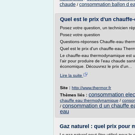
chaude
consommation ballon d e
/
Quel est le prix d'un chauf
Posez votre question, un technicien r
Posez votre question
Questions-réponses Chauffe-eau the
Quel est le prix d'un chauffe-eau The
Le chauffe-eau thermodynamique est une
l'air pour produire de l'eau chaude sani
économique. Découvrez le prix d'un...
Lire la suite
Site :
http://www.thermor.fr
consommation elect
Thèmes liés :
chauffe eau thermodynamique
/
consom
consommation d un chauffe e
/
eau
Gaz naturel : quel prix pou
Le gaz naturel peut être utilisé pour le 