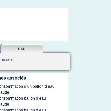
EAU
CONTACT
es associés
onsommation d un ballon d eau
haude
onsommation ballon d eau
haude
onsommation ballon d eau