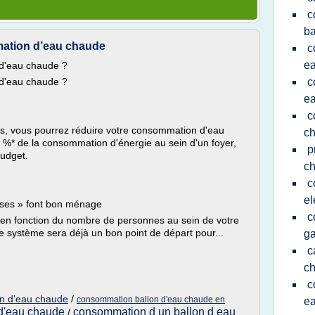
c
ba
ation d’eau chaude
c
e
d'eau chaude ?
d'eau chaude ?
c
e
c
es, vous pourrez réduire votre consommation d'eau
c
 %* de la consommation d'énergie au sein d'un foyer,
p
budget.
ch
c
el
uses » font bon ménage
c
i en fonction du nombre de personnes au sein de votre
 système sera déjà un bon point de départ pour...
g
c
ch
c
on d'eau chaude
/
consommation ballon d'eau chaude en
ea
d'eau chaude
consommation d un ballon d eau
/