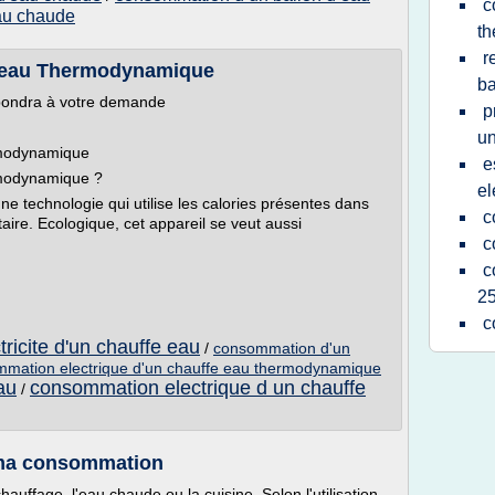
c
au chaude
t
r
fe-eau Thermodynamique
ba
épondra à votre demande
p
u
rmodynamique
e
rmodynamique ?
el
 technologie qui utilise les calories présentes dans
c
taire. Ecologique, cet appareil se veut aussi
c
c
25
c
ricite d'un chauffe eau
/
consommation d'un
mation electrique d'un chauffe eau thermodynamique
au
consommation electrique d un chauffe
/
r ma consommation
chauffage, l'eau chaude ou la cuisine. Selon l'utilisation