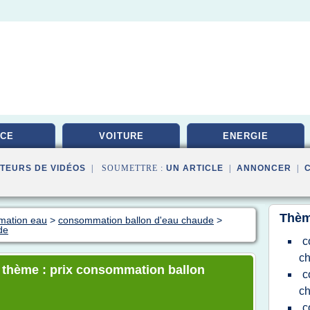
ICE
VOITURE
ENERGIE
TEURS DE VIDÉOS
| SOUMETTRE :
UN ARTICLE
|
ANNONCER
|
Thèm
mation eau
>
consommation ballon d'eau chaude
>
de
c
c
e thème : prix consommation ballon
c
c
c