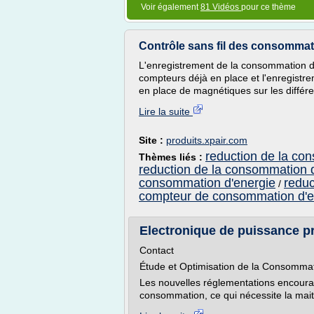
Voir également
81 Vidéos
pour ce thème
Contrôle sans fil des consommat
L'enregistrement de la consommation d'e
compteurs déjà en place et l'enregistre
en place de magnétiques sur les différe
Lire la suite
Site :
produits.xpair.com
reduction de la co
Thèmes liés :
reduction de la consommation d
consommation d'energie
reduc
/
compteur de consommation d'en
Electronique de puissance p
Contact
Étude et Optimisation de la Consommat
Les nouvelles réglementations encourage
consommation, ce qui nécessite la mait