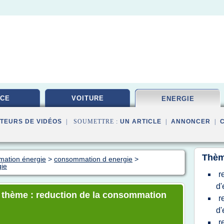
ICE
VOITURE
ENERGIE
TEURS DE VIDÉOS
| SOUMETTRE :
UN ARTICLE
|
ANNONCER
|
Thèm
mation énergie
>
consommation d energie
>
gie
r
d'
e thème : reduction de la consommation
r
d'
r