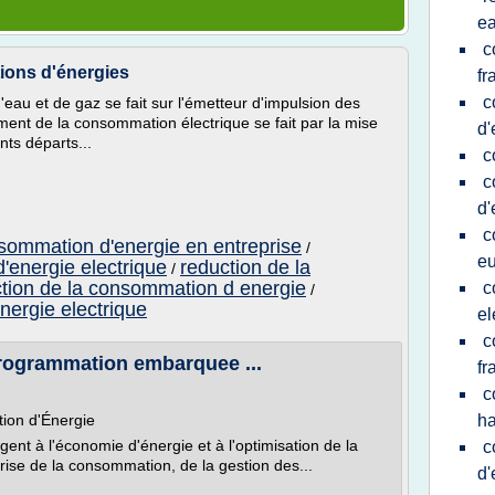
e
c
ions d'énergies
fr
c
au et de gaz se fait sur l'émetteur d'impulsion des
ment de la consommation électrique se fait par la mise
d'
nts départs...
c
c
d'
c
nsommation d'energie en entreprise
/
e
'energie electrique
reduction de la
/
tion de la consommation d energie
c
/
ergie electrique
el
c
rogrammation embarquee ...
fr
c
ion d'Énergie
ha
nt à l'économie d'énergie et à l'optimisation de la
c
rise de la consommation, de la gestion des...
d'