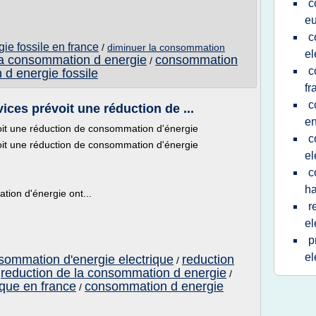
c
e
c
ie fossile en france
/
diminuer la consommation
el
la consommation d energie
consommation
/
c
d energie fossile
fr
c
ces prévoit une réduction de ...
en
it une réduction de consommation d'énergie
c
it une réduction de consommation d'énergie
el
c
ha
tion d'énergie ont...
r
el
p
el
nsommation d'energie electrique
reduction
/
reduction de la consommation d energie
/
/
que en france
consommation d energie
/