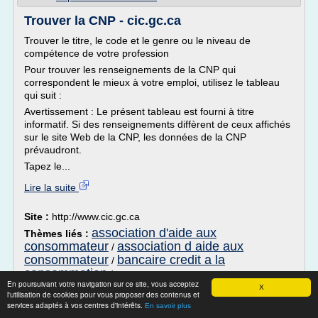
Trouver la CNP - cic.gc.ca
Trouver le titre, le code et le genre ou le niveau de
compétence de votre profession
Pour trouver les renseignements de la CNP qui
correspondent le mieux à votre emploi, utilisez le tableau
qui suit :
Avertissement : Le présent tableau est fourni à titre
informatif. Si des renseignements diffèrent de ceux affichés
sur le site Web de la CNP, les données de la CNP
prévaudront.
Tapez le...
Lire la suite
Site :
http://www.cic.gc.ca
association d'aide aux
Thèmes liés :
consommateur
association d aide aux
/
consommateur
bancaire credit a la
/
consommation
/
association de consommateur service
En poursuivant votre navigation sur ce site, vous acceptez
societe generale credit a la consommation
/
bancaire
X
l'utilisation de cookies pour vous proposer des contenus et
services adaptés à vos centres d'intérêts.
En savoir plus
Le crédit consommation au meilleur taux |