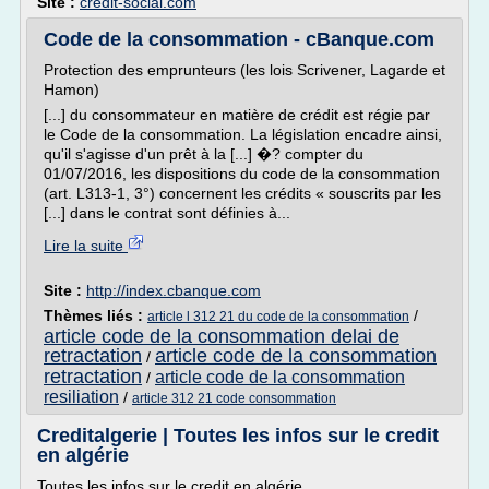
Site :
credit-social.com
Code de la consommation - cBanque.com
Protection des emprunteurs (les lois Scrivener, Lagarde et
Hamon)
[...] du consommateur en matière de crédit est régie par
le Code de la consommation. La législation encadre ainsi,
qu'il s'agisse d'un prêt à la [...] �? compter du
01/07/2016, les dispositions du code de la consommation
(art. L313-1, 3°) concernent les crédits « souscrits par les
[...] dans le contrat sont définies à...
Lire la suite
Site :
http://index.cbanque.com
Thèmes liés :
/
article l 312 21 du code de la consommation
article code de la consommation delai de
retractation
article code de la consommation
/
retractation
article code de la consommation
/
resiliation
/
article 312 21 code consommation
Creditalgerie | Toutes les infos sur le credit
en algérie
Toutes les infos sur le credit en algérie