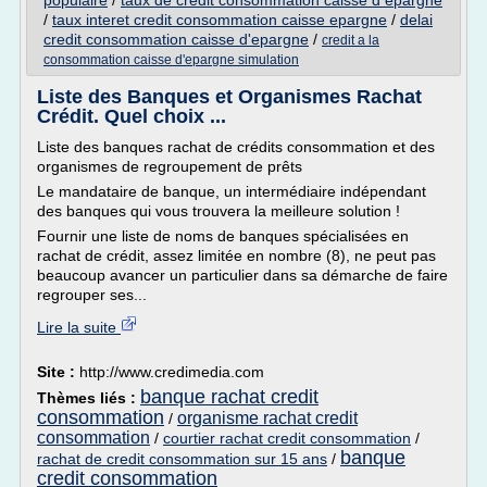
populaire
/
taux de credit consommation caisse d epargne
/
taux interet credit consommation caisse epargne
/
delai
credit consommation caisse d'epargne
/
credit a la
consommation caisse d'epargne simulation
Liste des Banques et Organismes Rachat
Crédit. Quel choix ...
Liste des banques rachat de crédits consommation et des
organismes de regroupement de prêts
Le mandataire de banque, un intermédiaire indépendant
des banques qui vous trouvera la meilleure solution !
Fournir une liste de noms de banques spécialisées en
rachat de crédit, assez limitée en nombre (8), ne peut pas
beaucoup avancer un particulier dans sa démarche de faire
regrouper ses...
Lire la suite
Site :
http://www.credimedia.com
banque rachat credit
Thèmes liés :
consommation
organisme rachat credit
/
consommation
/
courtier rachat credit consommation
/
banque
rachat de credit consommation sur 15 ans
/
credit consommation