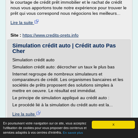
le courtage de crédit prêt immobilier et le rachat de crédit
nous vous apportons toute notre expérience pour trouver le
prêt qui vous correspond nous négocions les meilleurs...
Lire la suite
Site :
https://www.credits-prets.info
Simulation crédit auto | Crédit auto Pas
Cher
Simulation crédit auto
Simulation crédit auto: décrocher un taux le plus bas
Internet regroupe de nombreux simulateurs et
comparateurs de crédit. Les organismes bancaires et les
sociétés de prêts proposent des solutions simples à
mettre en oeuvre. Le résultat est immédiat.
Le principe de simulation appliqué au crédit auto :
Le procédé lié à la simulation du crédit auto est la...
Lire la suite
En poursuivant votre navigation sur ce site, vous acceptez
X
Site :
http://www.creditautomobile.xyz
l'utilisation de cookies pour vous proposer des contenus et
services adaptés à vos centres d'intérêts.
simulation credit pret
En savoir plus
Thèmes liés :