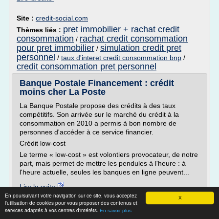
Site :
credit-social.com
pret immobilier + rachat credit
Thèmes liés :
consommation
rachat credit consommation
/
pour pret immobilier
simulation credit pret
/
personnel
/
taux d'interet credit consommation bnp
/
credit consommation pret personnel
Banque Postale Financement : crédit
moins cher La Poste
La Banque Postale propose des crédits à des taux
compétitifs. Son arrivée sur le marché du crédit à la
consommation en 2010 a permis à bon nombre de
personnes d'accéder à ce service financier.
Crédit low-cost
Le terme « low-cost » est volontiers provocateur, de notre
part, mais permet de mettre les pendules à l'heure : à
l'heure actuelle, seules les banques en ligne peuvent...
Lire la suite
En poursuivant votre navigation sur ce site, vous acceptez
X
l'utilisation de cookies pour vous proposer des contenus et
Site :
https://ekonomia.fr
services adaptés à vos centres d'intérêts.
En savoir plus