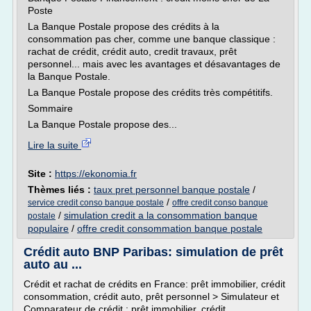
Poste
La Banque Postale propose des crédits à la
consommation pas cher, comme une banque classique :
rachat de crédit, crédit auto, credit travaux, prêt
personnel... mais avec les avantages et désavantages de
la Banque Postale.
La Banque Postale propose des crédits très compétitifs.
Sommaire
La Banque Postale propose des...
Lire la suite
Site :
https://ekonomia.fr
Thèmes liés :
taux pret personnel banque postale
/
/
service credit conso banque postale
offre credit conso banque
/
simulation credit a la consommation banque
postale
populaire
/
offre credit consommation banque postale
Crédit auto BNP Paribas: simulation de prêt
auto au ...
Crédit et rachat de crédits en France: prêt immobilier, crédit
consommation, crédit auto, prêt personnel > Simulateur et
Comparateur de crédit : prêt immobilier, crédit