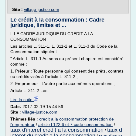
Site :
village-justice.com
Le crédit à la consommation : Cadre
juridique, limites et ...
I. LE CADRE JURIDIQUE DU CREDIT A LA
CONSOMMATION
Les articles L. 311-1, L. 311-2 et L. 311-3 du Code de la
Consommation stipulent :
" Article L. 311-1 Au sens du présent chapitre est considéré
comme :
1. Prêteur : Toute personne qui consent des prêts, contrats
ou crédits visés à l'article L. 311-2 ;
2. Emprunteur : L'autre partie aux mêmes opérations ;
Article L. 311-2 Les...
Lire la suite
Date:
2017-02-19 15:44:56
Site :
village-justice.com
Thèmes liés :
credit a la consommation protection de
l'emprunteur
/
article l.122 6 et 7 code consommation
/
taux d'interet credit a la consommation
taux d
/
interet du credit a la consommation