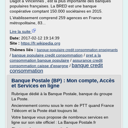
Dagot à Vincennes , est la plus importante des banques
populaires françaises. La BRED est une banque
coopérative comptant 150.000 sociétaires en 2015.
L'établissement comprend 259 agences en France
métropolitaine, 83...
Lire la suite
Date:
2017-02-12 19:14:39
Site :
https://fr.wikipedia.org
Thèmes liés :
banque populaire credit consommation enseignants
/
banque populaire credit consommation
/
pret a la
consommation banque populaire
/
assurance credit
banque credit
consommation caisse d'epargne
/
consommation
Banque Postale (BP) : Mon compte, Accès
et Services en ligne
Rubrique dédié à la Banque Postale, banque du groupe
La Poste.
Anciennement connu sous le nom de PTT quand France
Télécom et la Poste était toujours lié.
Votre banque vous propose de nombreux services en
ligne sur son site officiel : La Banque Postale.fr