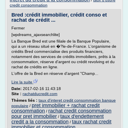
/
taux d'usure
credit consommation
Bred :crédit immobilier, crédit conso et
rachat de crédit ...
Fermer
[wpdreams_ajaxsearchlite]
La Banque Bred est une filiale de la Banque Populaire,
qui a un réseau situé en �?le-de-France. L'organisme de
crédits Bred commercialise des produits financiers,
notamment des services de crédits immobiliers, prêts à la
consommation, réserve d'argent ou crédit revolving et du
rachat de crédits en ligne.
L'offre de la Bred en réserve d'argent "Champ...
Lire la suite
Date:
2017-02-16 11:43:18
Site :
rachatducredit.com
Thèmes liés :
taux d'interet credit consommation banque
pret immobilier + rachat credit
populaire
/
consommation
rachat credit consommation
/
pour pret immobilier
taux d'endettement
/
credit a la consommation
taux rachat credit
/
immobilier et consommation