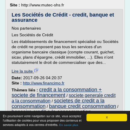
Site :
http://www.mutec-shs.fr
Les Sociétés de Crédit - credit, banque et
assurance
Nos partenaires
Les Sociétés de Crédit
Les établissements de financement spécialisé ou Sociétés
de crédit ne proposent pas tous les services d'un
organisme bancaire classique (compte courant, guichet,
sicav, plans d'épargne, crédit immobilier, ...). Elles n'ont
statutairement le droit de commercialiser que des...
Lire la suite
Date:
2017-09-26 04:20:37
Site :
http://www.financimo.fr
credit a la consommation +
Thèmes liés :
societe de financement
societe generale credit
/
societes de credit a la
a la consommation
/
consommation
banque credit consommation
/
/
bancaire credit a la consommation
En poursuivant votre navigation sur ce site, vous acceptez
X
l'utilisation de cookies pour vous proposer des contenus et
Taux de crédit consommation pour
services adaptés à vos centres d'intérêts.
En savoir plus
financer une auto/moto ...