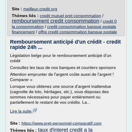
Site :
meilleur-credit.org
Thèmes liés :
credit mutuel pret consommation
/
remboursement credit consommation
/
credit 0
la consommation
/
credit consommation banque postale
financement
/
offre credit consommation banque postale
Remboursement anticipé d'un crédit - credit
rapide 24h ...
Législation belge pour le remboursement anticipé d'un
crédit
Consultez les taux de nos banques et courtiers sponsors
Attention emprunter de l'argent coûte aussi de l'argent !
Comparer »
Lorsque vous obtenez une source d'argent inattendue
(cagnotte de loto, héritages, etc.), vous disposez des
sommes nécessaires pour payer entièrement ou
partiellement le restant de vos crédits. La...
Lire la suite
Site :
https://www.pret-personnel-comparatif.com
taux d'interet credit a la
Thèmes liés :