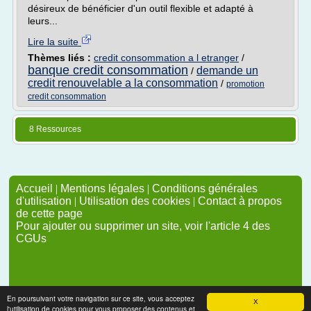
désireux de bénéficier d'un outil flexible et adapté à
leurs...
Lire la suite
Thèmes liés :
credit consommation a l etranger
/
banque credit consommation
demande un
/
credit renouvelable a la consommation
/
promotion
credit consommation
8 Ressources
Accueil
|
Mentions légales
|
Conditions générales
d'utilisation
|
Utilisation des cookies
|
Contact à propos
de cette page
Pour ajouter ou supprimer un site, voir l'article 4 des
CGUs
En poursuivant votre navigation sur ce site, vous acceptez
X
l'utilisation de cookies pour vous proposer des contenus et