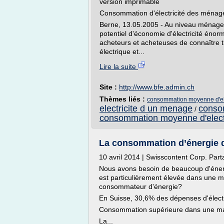
version imprimable
Consommation d'électricité des ménages:
Berne, 13.05.2005 - Au niveau ménager, 
potentiel d'économie d'électricité énor
acheteurs et acheteuses de connaître tr
électrique et...
Lire la suite
Site :
http://www.bfe.admin.ch
Thèmes liés :
consommation moyenne d'ele
electricite d un menage
consom
/
consommation moyenne d'electr
La consommation d’énergie d
10 avril 2014 | Swisscontent Corp. Par
Nous avons besoin de beaucoup d'éner
est particulièrement élevée dans une ma
consommateur d'énergie?
En Suisse, 30,6% des dépenses d'élect
Consommation supérieure dans une mai
La...