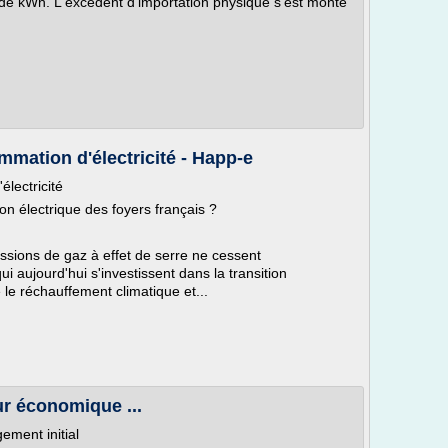
s de kWh. L'excédent d'importation physique s'est monté
mmation d'électricité - Happ-e
lectricité
n électrique des foyers français ?
missions de gaz à effet de serre ne cessent
 aujourd'hui s'investissent dans la transition
 le réchauffement climatique et...
ur économique ...
ement initial