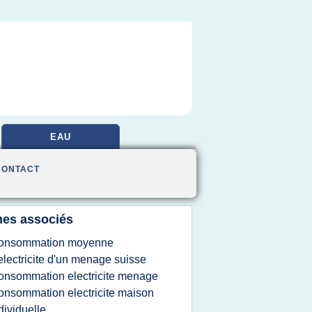
EAU
CONTACT
es associés
onsommation moyenne
electricite d'un menage suisse
onsommation electricite menage
onsommation electricite maison
dividuelle