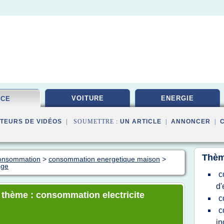
VOITURE
ENERGIE
ICE
TEURS DE VIDÉOS
| SOUMETTRE :
UN ARTICLE
|
ANNONCER
|
Thèm
 consommation
>
consommation energetique maison
>
age
c
d'
e thème : consommation electricite
c
c
in