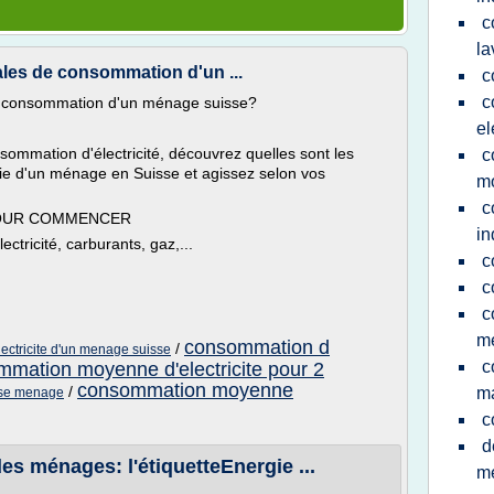
c
la
ales de consommation d'un ...
c
c
de consommation d'un ménage suisse?
el
sommation d'électricité, découvrez quelles sont les
c
e d'un ménage en Suisse et agissez selon vos
m
c
POUR COMMENCER
in
ctricité, carburants, gaz,...
c
c
c
m
consommation d
/
ctricite d'un menage suisse
c
mation moyenne d'electricite pour 2
consommation moyenne
/
ma
sse menage
c
d
es ménages: l'étiquetteEnergie ...
m