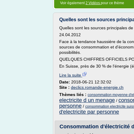
Voir également
2 Vidéos
pour ce thème
Quelles sont les sources princip
Quelles sont les sources principales 
24.04.2012
Face à la tendance haussière de la con
sources de consommation et d'économi
possibilités.
QUELQUES CHIFFRES OFFICIELS 
En Suisse, près de 30 % de l'énergie (éle
Lire la suite
Date:
2018-06-21 12:32:02
Site :
declics.romande-energie.ch
Thèmes liés :
consommation moyenne d'ele
electricite d un menage
consom
/
personne
/
consommation electricite sui
d'electricite par personne
Consommation d'électricité d