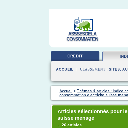
ASSISES DE LA
CONSOMMATION
CREDIT
IND
ACCUEIL
| CLASSEMENT :
SITES
,
AU
Accueil
>
Thèmes & articles : indice
consommation electricite suisse men
Articles sélectionnés pour l
suisse menage
26 articles
→