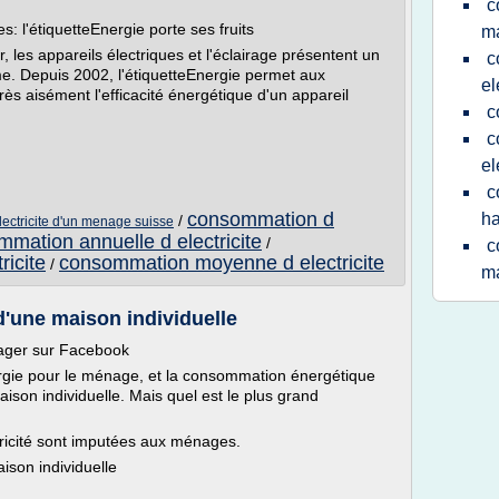
c
 l'étiquetteEnergie porte ses fruits
ma
les appareils électriques et l'éclairage présentent un
c
me. Depuis 2002, l'étiquetteEnergie permet aux
el
ès aisément l'efficacité énergétique d'un appareil
c
c
el
c
consommation d
ha
/
ctricite d'un menage suisse
mation annuelle d electricite
/
c
icite
consommation moyenne d electricite
/
m
'une maison individuelle
tager sur Facebook
gie pour le ménage, et la consommation énergétique
ison individuelle. Mais quel est le plus grand
ricité sont imputées aux ménages.
son individuelle