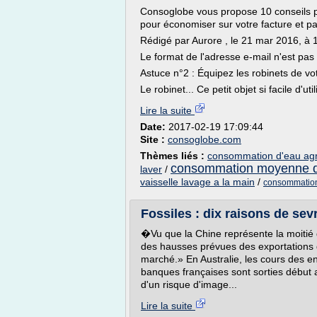
Consoglobe vous propose 10 conseils p
pour économiser sur votre facture et pa
Rédigé par Aurore , le 21 mar 2016, à 
Le format de l'adresse e-mail n'est pas 
Astuce n°2 : Équipez les robinets de vo
Le robinet... Ce petit objet si facile d'util
Lire la suite
Date:
2017-02-19 17:09:44
Site :
consoglobe.com
Thèmes liés :
consommation d'eau agr
consommation moyenne d
laver
/
vaisselle lavage a la main
/
consommation 
Fossiles : dix raisons de sevr
�Vu que la Chine représente la moitié 
des hausses prévues des exportations de
marché.» En Australie, les cours des en
banques françaises sont sorties début a
d'un risque d'image...
Lire la suite