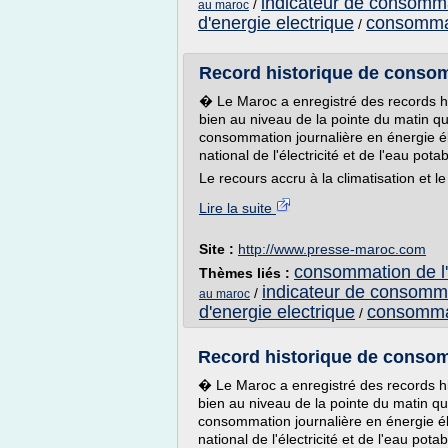
indicateur de consomma
/
au maroc
d'energie electrique
consommat
/
Record historique de consom
� Le Maroc a enregistré des records hi
bien au niveau de la pointe du matin qu
consommation journalière en énergie él
national de l'électricité et de l'eau pot
Le recours accru à la climatisation et l
Lire la suite
Site :
http://www.presse-maroc.com
consommation de l'
Thèmes liés :
indicateur de consomma
/
au maroc
d'energie electrique
consommat
/
Record historique de consomm
� Le Maroc a enregistré des records hi
bien au niveau de la pointe du matin que
consommation journalière en énergie él
national de l'électricité et de l'eau pota