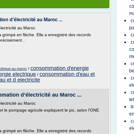
co
m
n d’électricité au Maroc ...
c
p
ectricité au Maroc
 grimpé en flèche. Elle a enregistré des records
c
précisément...
c
co
m
c
consommation d'energie
/
ctrique au maroc
be
rgie electrique
consommation d'eau et
/
c
 et d electricite
el
c
ation d’électricité au Maroc ...
te
lectricité au Maroc
t
n et le pompage agricole expliquent le pic, selon l'ONE
en
c
el
 grimpé en flèche. Elle a enregistré des records