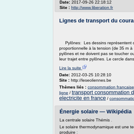
Date:
2017-09-26 22:18:12
Site :
http://www.liberation.fr
Lignes de transport du coura
Pylônes: Les dessins représentent de
proportionnelle à la tension (de 35 m à
pylônes et ne doivent pas se toucher ou
leur trajet entre pylônes. Le cercle dans
Lire la suite
Date:
2012-03-25 10:28:10
Site :
http://leseoliennes.be
Thèmes liés :
consommation francaise 
transport consommation d
ligne
/
electricite en france
/
consommatio
Énergie solaire — Wikipédia
La centrale solaire Thémis .
Le solaire thermodynamique est une tech
produire :