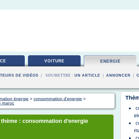
ICE
VOITURE
ENERGIE
TEURS DE VIDÉOS
| SOUMETTRE :
UN ARTICLE
|
ANNONCER
|
Thèm
mation énergie
>
consommation d'energie
>
u maroc
c
el
le thème : consommation d'energie
c
ma
c