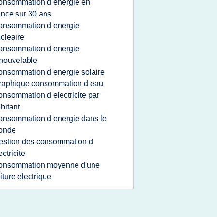
onsommation d energie en
ance sur 30 ans
onsommation d energie
cleaire
onsommation d energie
nouvelable
onsommation d energie solaire
raphique consommation d eau
onsommation d electricite par
bitant
onsommation d energie dans le
onde
estion des consommation d
ectricite
onsommation moyenne d'une
iture electrique