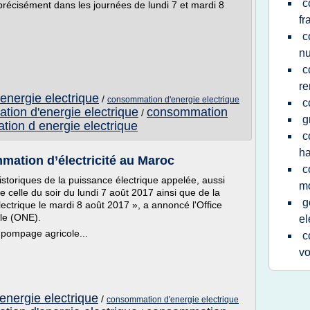
c
précisément dans les journées de lundi 7 et mardi 8
fr
c
nu
c
re
energie electrique
/
consommation d'energie electrique
c
tion d'energie electrique
consommation
/
g
ion d energie electrique
c
ha
mation d’électricité au Maroc
c
storiques de la puissance électrique appelée, aussi
m
 celle du soir du lundi 7 août 2017 ainsi que de la
g
ectrique le mardi 8 août 2017 », a annoncé l'Office
ble (ONE).
el
e pompage agricole...
c
vo
energie electrique
/
consommation d'energie electrique