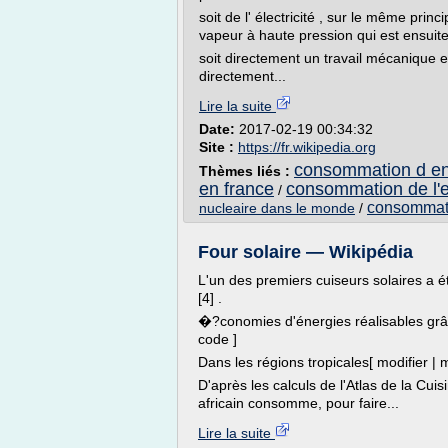
soit de l' électricité , sur le même prin
vapeur à haute pression qui est ensuite
soit directement un travail mécanique e
directement...
Lire la suite
Date:
2017-02-19 00:34:32
Site :
https://fr.wikipedia.org
consommation d ene
Thèmes liés :
en france
consommation de l'e
/
consommati
nucleaire dans le monde
/
Four solaire — Wikipédia
L'un des premiers cuiseurs solaires a 
[4] .
�?conomies d'énergies réalisables grâce
code ]
Dans les régions tropicales[ modifier | m
D'après les calculs de l'Atlas de la Cuis
africain consomme, pour faire...
Lire la suite