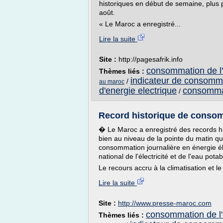
historiques en début de semaine, plus 
août.
« Le Maroc a enregistré...
Lire la suite
Site :
http://pagesafrik.info
consommation de l'
Thèmes liés :
indicateur de consomma
/
au maroc
d'energie electrique
consommat
/
Record historique de consom
� Le Maroc a enregistré des records hi
bien au niveau de la pointe du matin que
consommation journalière en énergie él
national de l'électricité et de l'eau pota
Le recours accru à la climatisation et l
Lire la suite
Site :
http://www.presse-maroc.com
consommation de l'
Thèmes liés :