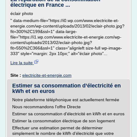
électrique en France ...
éclair photo
" data-medium-file="https://i0.wp.com/www.electricite-et-
energie.com/wp-content/uploads/2013/02/eclair-photo.jpg?
fit=300%2C199&ssl=1" data-large-
file="https://i1.wp.com/www.electricite-et-energie.com/wp-
content/uploads/2013/02/eclair-photo.jpg?
fit=550%2C366&ssl=1" class="alignleft size-full wp-image-
333" style="margin: 2px 10px;" alt="éclair photo"...
Lire la suite
Site :
electricite-et-energie.com
Estimer sa consommation d’électricité en
kWh et en euros
Notre plateforme téléphonique est actuellement fermée
Nous recommandons l'offre Directe
Estimer sa consommation d'électricité en kWh et en euros
Estimer la consommation électrique de son logement
Effectuer une estimation permet de déterminer
simplement le nombre de kWh d'électricité que votre