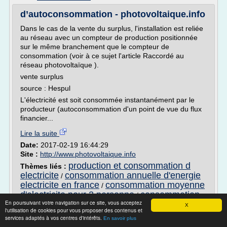
d’autoconsommation - photovoltaique.info
Dans le cas de la vente du surplus, l'installation est reliée
au réseau avec un compteur de production positionnée
sur le même branchement que le compteur de
consommation (voir à ce sujet l'article Raccordé au
réseau photovoltaïque ).
vente surplus
source : Hespul
L'électricité est soit consommée instantanément par le
producteur (autoconsommation d'un point de vue du flux
financier...
Lire la suite
Date:
2017-02-19 16:44:29
Site :
http://www.photovoltaique.info
production et consommation d
Thèmes liés :
electricite
consommation annuelle d'energie
/
electricite en france
consommation moyenne
/
d'electricite pour 2 personne
consommation
/
En poursuivant votre navigation sur ce site, vous acceptez
annuelle d'electricite en france
/
X
l'utilisation de cookies pour vous proposer des contenus et
consommation d'energie electricite en france
services adaptés à vos centres d'intérêts.
En savoir plus