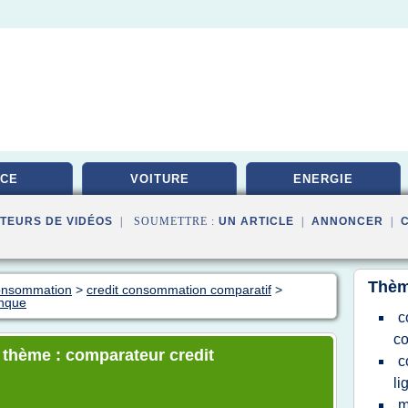
ICE
VOITURE
ENERGIE
TEURS DE VIDÉOS
| SOUMETTRE :
UN ARTICLE
|
ANNONCER
|
Thèm
consommation
>
credit consommation comparatif
>
anque
c
c
e thème : comparateur credit
c
li
m