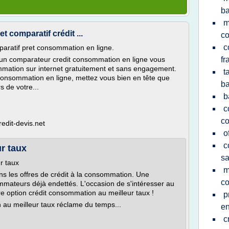
b
m
 comparatif crédit ...
c
c
aratif pret consommation en ligne.
 un comparateur credit consommation en ligne vous
fr
mmation sur internet gratuitement et sans engagement.
t
consommation en ligne, mettez vous bien en tête que
b
s de votre...
b
c
c
edit-devis.net
o
c
r taux
sa
r taux
m
ns les offres de crédit à la consommation. Une
c
ommateurs déjà endettés. L'occasion de s'intéresser au
ure option crédit consommation au meilleur taux !
p
 au meilleur taux réclame du temps...
en
c