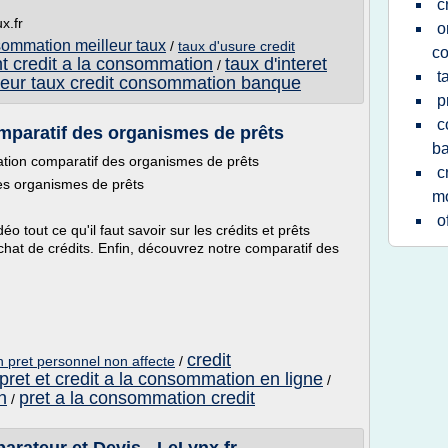
c
x.fr
o
sommation meilleur taux
/
taux d'usure credit
co
t credit a la consommation
taux d'interet
/
t
leur taux credit consommation banque
p
c
mparatif des organismes de prêts
b
ation comparatif des organismes de prêts
c
es organismes de prêts
mo
o
éo tout ce qu'il faut savoir sur les crédits et prêts
achat de crédits. Enfin, découvrez notre comparatif des
credit
n pret personnel non affecte
/
pret et credit a la consommation en ligne
/
n
pret a la consommation credit
/