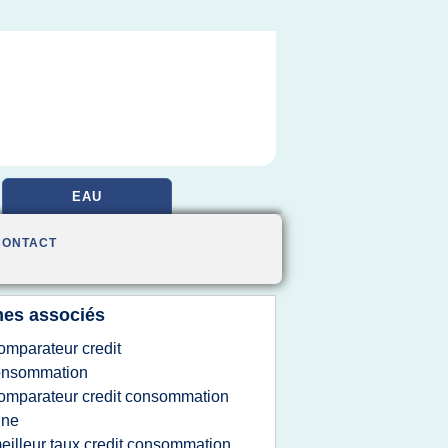
EAU
CONTACT
es associés
omparateur credit
onsommation
omparateur credit consommation
gne
eilleur taux credit consommation