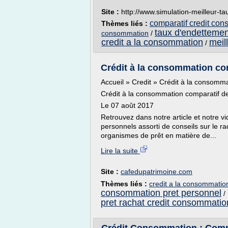
Site :
http://www.simulation-meilleur-tau
comparatif credit con
Thèmes liés :
taux d'endettemen
consommation
/
credit a la consommation
meil
/
Crédit à la consommation co
Accueil » Credit » Crédit à la consomm
Crédit à la consommation comparatif d
Le 07 août 2017
Retrouvez dans notre article et notre vid
personnels assorti de conseils sur le r
organismes de prêt en matière de...
Lire la suite
Site :
cafedupatrimoine.com
Thèmes liés :
credit a la consommatio
consommation pret personnel
/
pret rachat credit consommatio