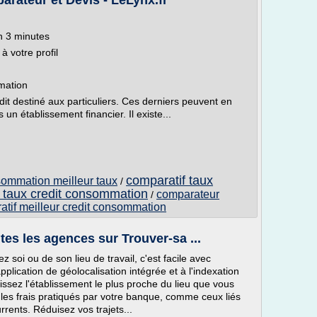
rateur et Devis - LeLynx.fr
n 3 minutes
à votre profil
mation
it destiné aux particuliers. Ces derniers peuvent en
n établissement financier. Il existe...
comparatif taux
sommation meilleur taux
/
e taux credit consommation
comparateur
/
atif meilleur credit consommation
es les agences sur Trouver-sa ...
 soi ou de son lieu de travail, c'est facile avec
lication de géolocalisation intégrée et à l'indexation
ssez l'établissement le plus proche du lieu que vous
les frais pratiqués par votre banque, comme ceux liés
rrents. Réduisez vos trajets...