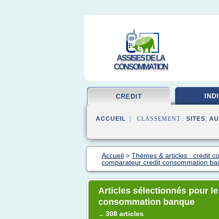
ASSISES DE LA
CONSOMMATION
IND
CREDIT
ACCUEIL
| CLASSEMENT :
SITES
,
AU
Accueil
>
Thèmes & articles : crédit 
comparateur credit consommation b
Articles sélectionnés pour l
consommation banque
308 articles
→