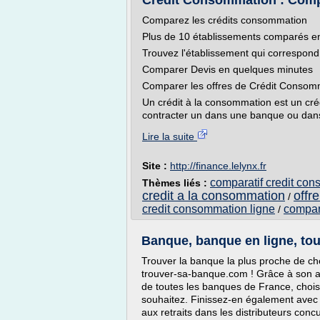
Crédit Consommation : Compa
Comparez les crédits consommation
Plus de 10 établissements comparés e
Trouvez l'établissement qui correspond 
Comparer Devis en quelques minutes
Comparer les offres de Crédit Consom
Un crédit à la consommation est un créd
contracter un dans une banque ou dans u
Lire la suite
Site :
http://finance.lelynx.fr
comparatif credit con
Thèmes liés :
credit a la consommation
offr
/
credit consommation ligne
compar
/
Banque, banque en ligne, tout
Trouver la banque la plus proche de chez
trouver-sa-banque.com ! Grâce à son app
de toutes les banques de France, choisi
souhaitez. Finissez-en également avec 
aux retraits dans les distributeurs concu