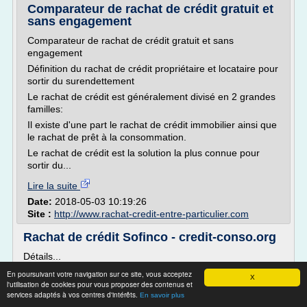
Comparateur de rachat de crédit gratuit et
sans engagement
Comparateur de rachat de crédit gratuit et sans
engagement
Définition du rachat de crédit propriétaire et locataire pour
sortir du surendettement
Le rachat de crédit est généralement divisé en 2 grandes
familles:
Il existe d'une part le rachat de crédit immobilier ainsi que
le rachat de prêt à la consommation.
Le rachat de crédit est la solution la plus connue pour
sortir du...
Lire la suite
Date:
2018-05-03 10:19:26
Site :
http://www.rachat-credit-entre-particulier.com
Rachat de crédit Sofinco - credit-conso.org
Détails...
Rachat de crédit Sofinco
En poursuivant votre navigation sur ce site, vous acceptez
X
l'utilisation de cookies pour vous proposer des contenus et
Une des solutions de crédit proposées par Sofinco est le
services adaptés à vos centres d'intérêts.
En savoir plus
rachat de crédits. Il s'agit d'un prêt amortissable qui permet