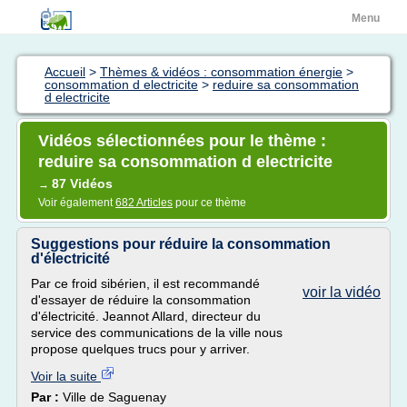
Menu
Accueil
>
Thèmes & vidéos : consommation énergie
>
consommation d electricite
>
reduire sa consommation
d electricite
Vidéos sélectionnées pour le thème :
reduire sa consommation d electricite
87 Vidéos
→
Voir également
682 Articles
pour ce thème
Suggestions pour réduire la consommation
d'électricité
Par ce froid sibérien, il est recommandé
voir la vidéo
d'essayer de réduire la consommation
d'électricité. Jeannot Allard, directeur du
service des communications de la ville nous
propose quelques trucs pour y arriver.
Voir la suite
Par :
Ville de Saguenay