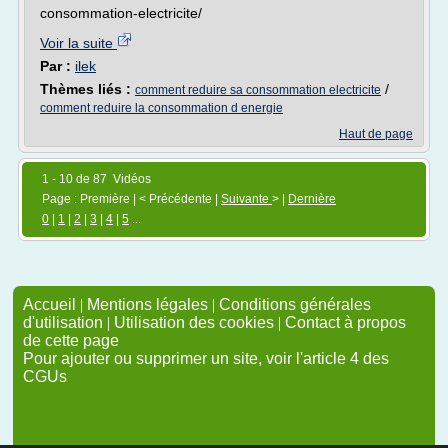
consommation-electricite/
Voir la suite
Par :
ilek
Thèmes liés :
/
comment reduire sa consommation electricite
comment reduire la consommation d energie
Haut de page
1 - 10 de 87 Vidéos
Page : Première | < Précédente |
Suivante
> |
Dernière
0
|
1
|
2
|
3
|
4
|
5
...
Accueil
|
Mentions légales
|
Conditions générales
d'utilisation
|
Utilisation des cookies
|
Contact à propos
de cette page
Pour ajouter ou supprimer un site, voir l'article 4 des
CGUs