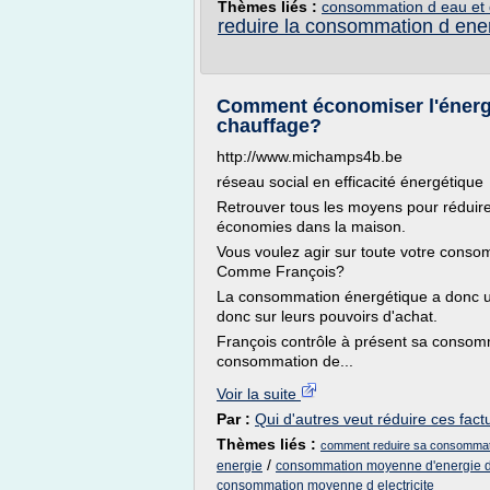
Thèmes liés :
consommation d eau et d
reduire la consommation d ene
Comment économiser l'énergie
chauffage?
http://www.michamps4b.be
réseau social en efficacité énergétique
Retrouver tous les moyens pour réduire
économies dans la maison.
Vous voulez agir sur toute votre cons
Comme François?
La consommation énergétique a donc u
donc sur leurs pouvoirs d'achat.
François contrôle à présent sa consomm
consommation de...
Voir la suite
Par :
Qui d'autres veut réduire ces fac
Thèmes liés :
comment reduire sa consommati
/
energie
consommation moyenne d'energie 
consommation moyenne d electricite