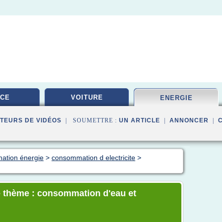
ICE
VOITURE
ENERGIE
TEURS DE VIDÉOS
| SOUMETTRE :
UN ARTICLE
|
ANNONCER
|
ation énergie
>
consommation d electricite
>
e thème : consommation d'eau et