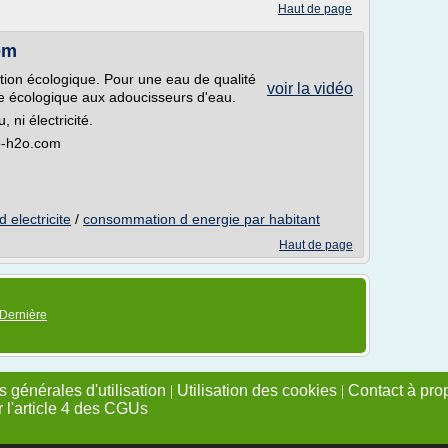
Haut de page
em
ration écologique. Pour une eau de qualité
voir la vidéo
ive écologique aux adoucisseurs d'eau.
ni électricité.
co-h2o.com
 electricite
/
consommation d energie par habitant
Haut de page
Dernière
 générales d'utilisation
|
Utilisation des cookies
|
Contact à pro
r l'article 4 des CGUs