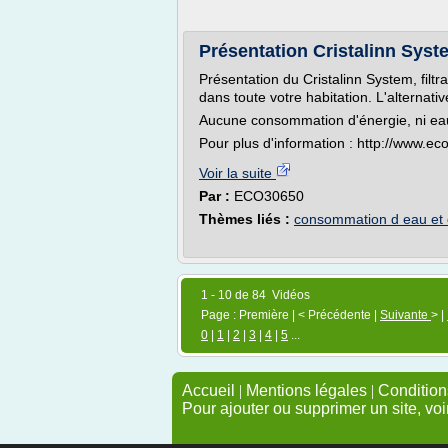
Présentation Cristalinn Syst
Présentation du Cristalinn System, filt
dans toute votre habitation. L'alternat
Aucune consommation d'énergie, ni eau, 
Pour plus d'information : http://www.e
Voir la suite
Par :
ECO30650
Thèmes liés :
consommation d eau et d
1 - 10 de 84 Vidéos
Page : Première | < Précédente |
Suivante
> |
0
|
1
|
2
|
3
|
4
|
5
...
Accueil
|
Mentions légales
|
Conditions
Pour ajouter ou supprimer un site, voi