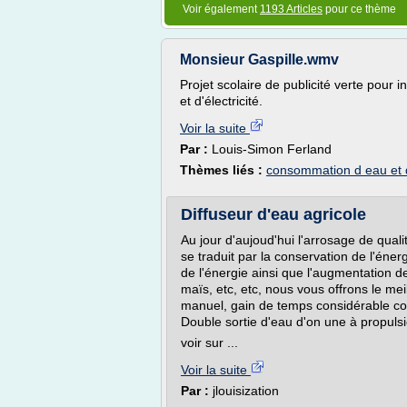
Voir également
1193 Articles
pour ce thème
Monsieur Gaspille.wmv
Projet scolaire de publicité verte pour 
et d'électricité.
Voir la suite
Par :
Louis-Simon Ferland
Thèmes liés :
consommation d eau et d 
Diffuseur d'eau agricole
Au jour d'aujoud'hui l'arrosage de qualité
se traduit par la conservation de l'éne
de l'énergie ainsi que l'augmentation d
maïs, etc, etc, nous vous offrons le mei
manuel, gain de temps considérable con
Double sortie d'eau d'on une à propuls
voir sur ...
Voir la suite
Par :
jlouisization