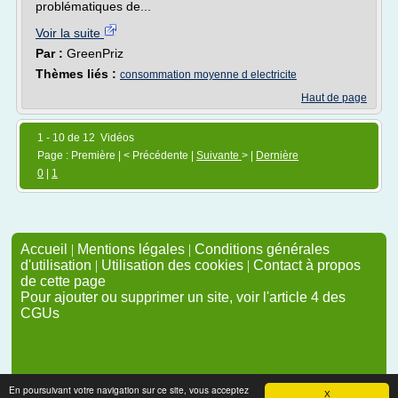
problématiques de...
Voir la suite
Par :
GreenPriz
Thèmes liés :
consommation moyenne d electricite
Haut de page
1 - 10 de 12 Vidéos
Page : Première | < Précédente |
Suivante
> |
Dernière
0
|
1
Accueil
|
Mentions légales
|
Conditions générales
d'utilisation
|
Utilisation des cookies
|
Contact à propos
de cette page
Pour ajouter ou supprimer un site, voir l'article 4 des
CGUs
En poursuivant votre navigation sur ce site, vous acceptez
X