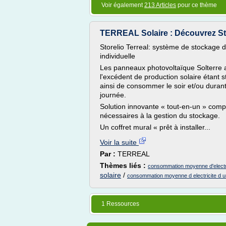
Voir également
213 Articles
pour ce thème
TERREAL Solaire : Découvrez St
Storelio Terreal: système de stockage d
individuelle
Les panneaux photovoltaïque Solterre ali
l'excédent de production solaire étant s
ainsi de consommer le soir et/ou durant 
journée.
Solution innovante « tout-en-un » com
nécessaires à la gestion du stockage.
Un coffret mural « prêt à installer...
Voir la suite
Par :
TERREAL
Thèmes liés :
consommation moyenne d'electri
solaire
/
consommation moyenne d electricite d u
1 Ressources