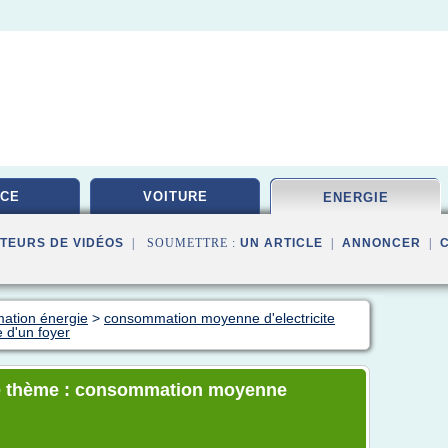
ICE
VOITURE
ENERGIE
TEURS DE VIDÉOS
| SOUMETTRE :
UN ARTICLE
|
ANNONCER
|
ation énergie
>
consommation moyenne d'electricite
 d'un foyer
le thème : consommation moyenne