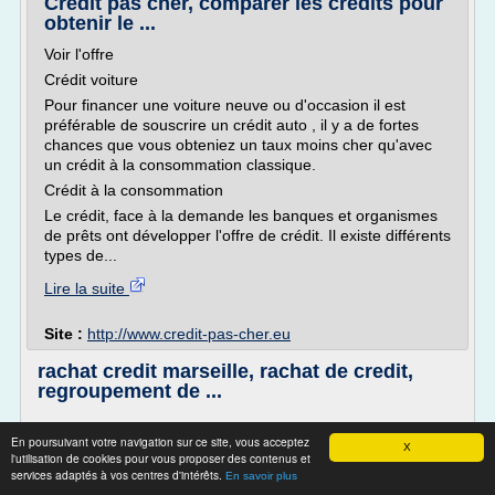
Credit pas cher, comparer les credits pour
obtenir le ...
Voir l'offre
Crédit voiture
Pour financer une voiture neuve ou d'occasion il est
préférable de souscrire un crédit auto , il y a de fortes
chances que vous obteniez un taux moins cher qu'avec
un crédit à la consommation classique.
Crédit à la consommation
Le crédit, face à la demande les banques et organismes
de prêts ont développer l'offre de crédit. Il existe différents
types de...
Lire la suite
Site :
http://www.credit-pas-cher.eu
rachat credit marseille, rachat de credit,
regroupement de ...
En poursuivant votre navigation sur ce site, vous acceptez
Refinancement hypothécaire :
X
l'utilisation de cookies pour vous proposer des contenus et
Il s'agit de reunir l'ensemble de vos crédits en cours (prêt
services adaptés à vos centres d'intérêts.
En savoir plus
immobilier , consommation , crédit revolving ...) en un seul