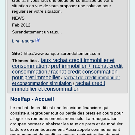
crédits. Il vous faut une étude personnalisée de votre
situation en vue de vous proposer une solution pour
régulariser votre situation.
NEWS
Feb 2012
Surendettement un taux...
Lire la suite
Site :
http://www.banque-surendettement.com
taux rachat credit immobilier et
Thèmes liés :
consommation
pret immobilier + rachat credit
/
consommation
rachat credit consommation
/
pour pret immobilier
rachat de credit immobilier
/
rachat credit
et consommation simulation
/
immobilier et consommation
Noelfap - Accueil
Le rachat de credit est une technique financiere qui
consiste a regrouper tout ou partie des prets en cours pour
alleger les remboursements mensuels. La renegociation
groupee permet d abaisser les taux de prets et de moduler
la duree de remboursement. Aussi appele communement
regroupement de credit ou encore restructuration de pret,