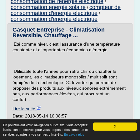
consommation de l'energie electrique
/
consommation energie solaire
compteur de
/
consommation d'energie electrique
/
consommation d'energie electrique
Gasquet Entreprise - Climatisation
Reversible, Chauffage ...
Eté comme hiver, c'est l'assurance d'une température
constante et d'importantes économies d'énergie.
Utilisable toute l'année pour rafraîchir ou chauffer le
logement, les climatiseurs monosplits / multisplit sont
équipés de la technologie DC Inverter qui permet de
proposer des produits aux niveaux sonores extrêmement
bas, aux performances élevées, qui procurent un
confort...
Lire la suite
Date:
2018-05-14 16:08:57
Site :
http://gasquet-entreprise.com
En poursuivant votre navigation sur ce site, vous acceptez
X
consommation d energie
Thèmes liés :
l'utilisation de cookies pour vous proposer des contenus et
renouvelable
consommation d'energie
services adaptés à vos centres d'intérêts.
/
En savoir plus