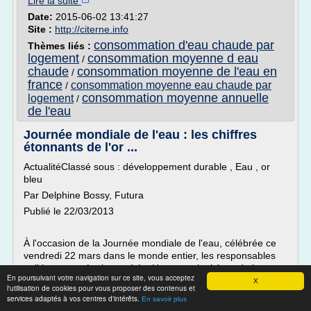
Lire la suite
Date:
2015-06-02 13:41:27
Site :
http://citerne.info
consommation d'eau chaude par
Thèmes liés :
logement
consommation moyenne d eau
/
chaude
consommation moyenne de l'eau en
/
france
consommation moyenne eau chaude par
/
consommation moyenne annuelle
logement
/
de l'eau
Journée mondiale de l'eau : les chiffres
étonnants de l'or ...
ActualitéClassé sous : développement durable , Eau , or
bleu
Par Delphine Bossy, Futura
Publié le 22/03/2013
À l'occasion de la Journée mondiale de l'eau, célébrée ce
vendredi 22 mars dans le monde entier, les responsables
politiques se réunissent à La Haye, sur le thème de la
En poursuivant votre navigation sur ce site, vous acceptez
coopération. Le but est de sensibiliser, tant au niveau local
X
l'utilisation de cookies pour vous proposer des contenus et
que national, à la nécessité de...
services adaptés à vos centres d'intérêts.
En savoir plus