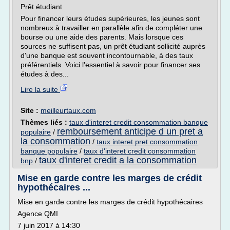
Prêt étudiant
Pour financer leurs études supérieures, les jeunes sont
nombreux à travailler en parallèle afin de compléter une
bourse ou une aide des parents. Mais lorsque ces
sources ne suffisent pas, un prêt étudiant sollicité auprès
d'une banque est souvent incontournable, à des taux
préférentiels. Voici l'essentiel à savoir pour financer ses
études à des...
Lire la suite
Site :
meilleurtaux.com
Thèmes liés :
taux d'interet credit consommation banque
remboursement anticipe d un pret a
populaire
/
la consommation
/
taux interet pret consommation
banque populaire
/
taux d'interet credit consommation
taux d'interet credit a la consommation
bnp
/
Mise en garde contre les marges de crédit
hypothécaires ...
Mise en garde contre les marges de crédit hypothécaires
Agence QMI
7 juin 2017 à 14:30