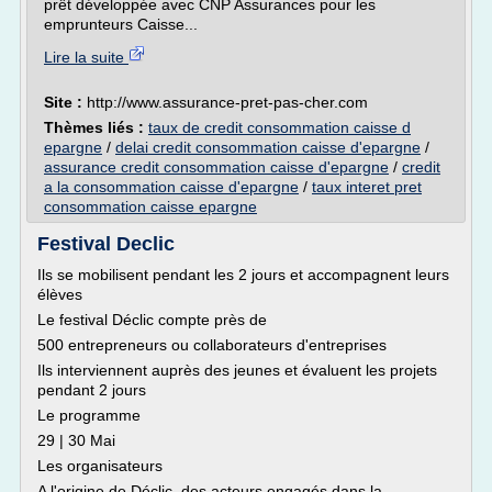
prêt développée avec CNP Assurances pour les
emprunteurs Caisse...
Lire la suite
Site :
http://www.assurance-pret-pas-cher.com
Thèmes liés :
taux de credit consommation caisse d
epargne
/
delai credit consommation caisse d'epargne
/
assurance credit consommation caisse d'epargne
/
credit
a la consommation caisse d'epargne
/
taux interet pret
consommation caisse epargne
Festival Declic
Ils se mobilisent pendant les 2 jours et accompagnent leurs
élèves
Le festival Déclic compte près de
500 entrepreneurs ou collaborateurs d'entreprises
Ils interviennent auprès des jeunes et évaluent les projets
pendant 2 jours
Le programme
29 | 30 Mai
Les organisateurs
A l'origine de Déclic, des acteurs engagés dans la