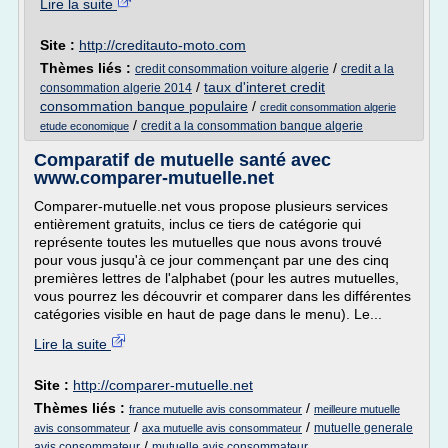
Lire la suite
Site :
http://creditauto-moto.com
Thèmes liés :
/
credit consommation voiture algerie
credit a la
/
taux d'interet credit
consommation algerie 2014
consommation banque populaire
/
credit consommation algerie
/
credit a la consommation banque algerie
etude economique
Comparatif de mutuelle santé avec
www.comparer-mutuelle.net
Comparer-mutuelle.net vous propose plusieurs services
entièrement gratuits, inclus ce tiers de catégorie qui
représente toutes les mutuelles que nous avons trouvé
pour vous jusqu'à ce jour commençant par une des cinq
premières lettres de l'alphabet (pour les autres mutuelles,
vous pourrez les découvrir et comparer dans les différentes
catégories visible en haut de page dans le menu). Le...
Lire la suite
Site :
http://comparer-mutuelle.net
Thèmes liés :
/
france mutuelle avis consommateur
meilleure mutuelle
/
/
mutuelle generale
avis consommateur
axa mutuelle avis consommateur
/
avis consommateur
mutuelle avis consommateur