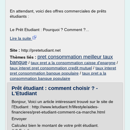
En attendant, voici des offres commerciales de prêts
étudiants :
Le Prêt Etudiant : Pourquoi ? Comment ?...
Lire la suite
Site :
http://pretetudiant.net
pret consommation meilleur taux
Thèmes liés :
banque
/
taux pret a la consommation caisse d'epargne
/
taux interet pret consommation credit mutuel
/
taux interet
pret consommation banque populaire
/
taux pret a la
consommation banque populaire
Prêt étudiant : comment choisir ? -
L'Etudiant
Bonjour, Voici un article intéressant trouvé sur le site de
l'Etudiant : http://www.letudiant.fr/lifestyle/aides-
financieres/pret-etudiant-comment-ca-marche.html
Envoyer
Calculez bien le montant de votre prêt étudiant.