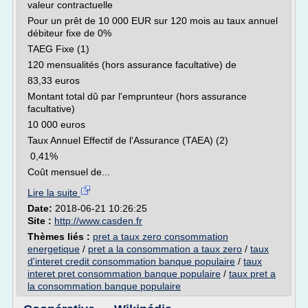
valeur contractuelle
Pour un prêt de 10 000 EUR sur 120 mois au taux annuel
débiteur fixe de 0%
TAEG Fixe (1)
120 mensualités (hors assurance facultative) de
83,33 euros
Montant total dû par l'emprunteur (hors assurance
facultative)
10 000 euros
Taux Annuel Effectif de l'Assurance (TAEA) (2)
0,41%
Coût mensuel de...
Lire la suite
Date:
2018-06-21 10:26:25
Site :
http://www.casden.fr
Thèmes liés :
pret a taux zero consommation
energetique
/
pret a la consommation a taux zero
/
taux
d'interet credit consommation banque populaire
/
taux
interet pret consommation banque populaire
/
taux pret a
la consommation banque populaire