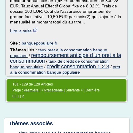
débiteur annuel fixe de 7,46 %, 60 mensualités de 300,28
EUR. Taux Annuel Effectif Global fixe de 8,02 %. Frais de
dossier 100 EUR. Coût de l'assurance emprunteur de
groupe facultative : 10,50 EUR par mois(2) qui s'ajoute à la
mensualité et montant total dû au titre...
Lire la suite
Site :
banquepopulaire.fr
Thèmes liés :
taux pret a la consommation banque
remboursement anticipe d un pret a la
populaire
/
consommation
/
taux de credit de consommation
credit consommation 1 2 3
banque populaire
/
/
pret
a la consommation banque populaire
101 - 129 de 129 Articles
Page :
Première
| <
Précédente
| Suivante > | Dernière
0
|
1
|
2
Thèmes associés