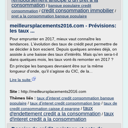
remboursement anticipe d un pret a la
consommation
/
banque populaire credit
credit consommation immobilier
consommation
/
/
pret a la consommation banque populaire
meilleursplacements2016.com - Prévisions:
les taux ...
Pour emprunter en 2017, mieux vaut connaître les
tendances. L'évolution des taux de crédit peut permettre de
se décider à bon escient. Depuis quelques années déjà, on
assiste à une baisse des taux d'intérêts. Mais qu'en sera-t-il
dans quelques mois, les taux vont-ils remonter en 2017 ?
En principe les banques devraient être sur la même
longueur d'onde, qu'il s'agisse du CIC, de la...
Lire la suite
Site :
http://meilleursplacements2016.com
Thèmes liés :
taux d'interet credit consommation banque
populaire
/
taux d'interet credit consommation bnp
/
taux de
taux
credit consommation caisse d epargne
/
d'endettement credit a la consommation
taux
/
d'interet credit a la consommation