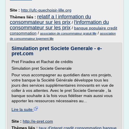
Site :
http://ufc-quechoisir-lille.org
relatif a l information du
Thèmes liés :
consommateur sur les prix
l'information du
/
consommateur sur les prix
/
banque populaire credit
consommation
/
/
association de consommateur gratuit lille
association
de consommateur logement lille
Simulation pret Societe Generale - e-
pret.com
Pret Finadea et Rachat de crédits
Simulation pret Societe Generale
Pour vous accompagner au quotidien dans vos projets,
votre banque la Société Générale développe tous les
jours des services supplémentaires innovants en vue de
coller à vos attentes. Avec le pret Societe Generale , la
banque souhaite à la fois vous fidéliser mais aussi vous
apporter les ressources nécessaires au...
Lire la suite
Site :
http://e-pret.com
Thèmes liés :
taux d'interet credit consommation banque