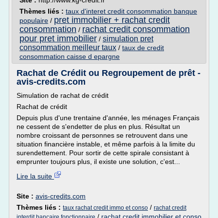
Site :
http://www.kg-credit.fr
Thèmes liés :
taux d'interet credit consommation banque
pret immobilier + rachat credit
populaire
/
consommation
rachat credit consommation
/
pour pret immobilier
simulation pret
/
consommation meilleur taux
/
taux de credit
consommation caisse d epargne
Rachat de Crédit ou Regroupement de prêt -
avis-credits.com
Simulation de rachat de crédit
Rachat de crédit
Depuis plus d'une trentaine d'année, les ménages Français
ne cessent de s'endetter de plus en plus. Résultat un
nombre croissant de personnes se retrouvent dans une
situation financière instable, et même parfois à la limite du
surendettement. Pour sortir de cette spirale consistant à
emprunter toujours plus, il existe une solution, c'est...
Lire la suite
Site :
avis-credits.com
Thèmes liés :
/
taux rachat credit immo et conso
rachat credit
/
rachat credit immobilier et conso
interdit bancaire fonctionnaire