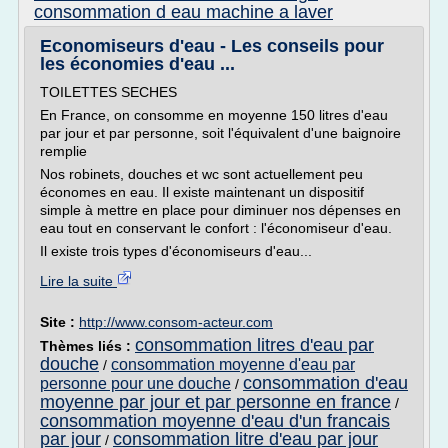
consommation d eau machine a laver
Economiseurs d'eau - Les conseils pour
les économies d'eau ...
TOILETTES SECHES
En France, on consomme en moyenne 150 litres d'eau
par jour et par personne, soit l'équivalent d'une baignoire
remplie
Nos robinets, douches et wc sont actuellement peu
économes en eau. Il existe maintenant un dispositif
simple à mettre en place pour diminuer nos dépenses en
eau tout en conservant le confort : l'économiseur d'eau.
Il existe trois types d'économiseurs d'eau...
Lire la suite
Site :
http://www.consom-acteur.com
consommation litres d'eau par
Thèmes liés :
douche
consommation moyenne d'eau par
/
consommation d'eau
personne pour une douche
/
moyenne par jour et par personne en france
/
consommation moyenne d'eau d'un francais
par jour
consommation litre d'eau par jour
/