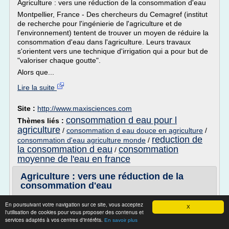
Agriculture : vers une réduction de la consommation d'eau
Montpellier, France - Des chercheurs du Cemagref (institut
de recherche pour l'ingénierie de l'agriculture et de
l'environnement) tentent de trouver un moyen de réduire la
consommation d'eau dans l'agriculture. Leurs travaux
s'orientent vers une technique d'irrigation qui a pour but de
"valoriser chaque goutte".
Alors que...
Lire la suite
Site :
http://www.maxisciences.com
consommation d eau pour l
Thèmes liés :
agriculture
/
consommation d eau douce en agriculture
/
reduction de
consommation d'eau agriculture monde
/
la consommation d eau
consommation
/
moyenne de l'eau en france
Agriculture : vers une réduction de la
consommation d'eau
News
En poursuivant votre navigation sur ce site, vous acceptez
X
Agriculture : vers une réduction de la consommation
l'utilisation de cookies pour vous proposer des contenus et
services adaptés à vos centres d'intérêts.
d'eau
En savoir plus