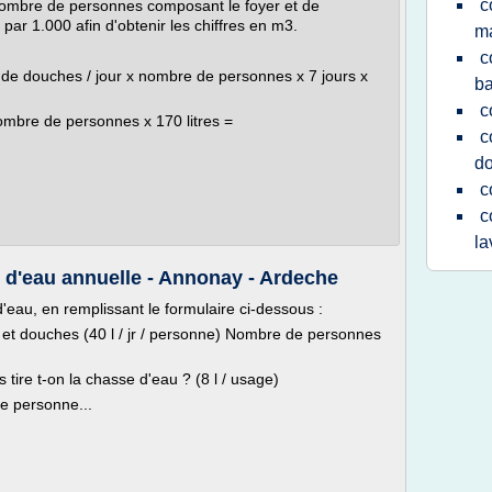
c
 nombre de personnes composant le foyer et de
r par 1.000 afin d'obtenir les chiffres en m3.
ma
c
 de douches / jour x nombre de personnes x 7 jours x
ba
c
ombre de personnes x 170 litres =
c
d
c
c
la
d'eau annuelle - Annonay - Ardeche
eau, en remplissant le formulaire ci-dessous :
et douches (40 l / jr / personne) Nombre de personnes
 tire t-on la chasse d'eau ? (8 l / usage)
e personne...