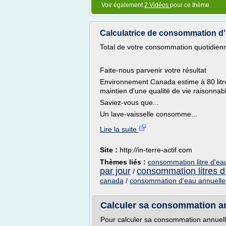
Voir également
2 Vidéos
pour ce thème
Calculatrice de consommation d'e
Total de votre consommation quotidienn
Faite-nous parvenir votre résultat
Environnement Canada estime à 80 litre
maintien d'une qualité de vie raisonn
Saviez-vous que...
Un lave-vaisselle consomme...
Lire la suite
Site :
http://in-terre-actif.com
Thèmes liés :
consommation litre d'ea
par jour
consommation litres d
/
canada
/
consommation d'eau annuelle 
Calculer sa consommation a
Pour calculer sa consommation annuelle 