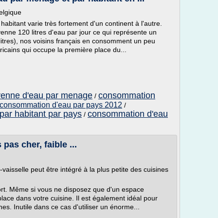
elgique
abitant varie très fortement d'un continent à l'autre.
e 120 litres d'eau par jour ce qui représente un
itres), nos voisins français en consomment un peu
ricains qui occupe la première place du...
enne d'eau par menage
consommation
/
consommation d'eau par pays 2012
/
ar habitant par pays
consommation d'eau
/
pas cher, faible ...
e-vaisselle peut être intégré à la plus petite des cuisines
fort. Même si vous ne disposez que d'un espace
 place dans votre cuisine. Il est également idéal pour
es. Inutile dans ce cas d'utiliser un énorme...