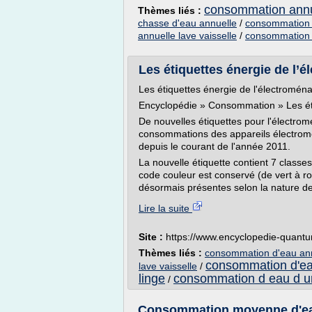
consommation annu
Thèmes liés :
chasse d'eau annuelle
/
consommation d
annuelle lave vaisselle
/
consommation a
Les étiquettes énergie de l’é
Les étiquettes énergie de l'électroména
Encyclopédie » Consommation » Les éti
De nouvelles étiquettes pour l'électro
consommations des appareils électromé
depuis le courant de l'année 2011.
La nouvelle étiquette contient 7 class
code couleur est conservé (de vert à 
désormais présentes selon la nature de 
Lire la suite
Site :
https://www.encyclopedie-quant
Thèmes liés :
consommation d'eau annu
consommation d'eau
lave vaisselle
/
linge
consommation d eau d un
/
Consommation moyenne d'eau 