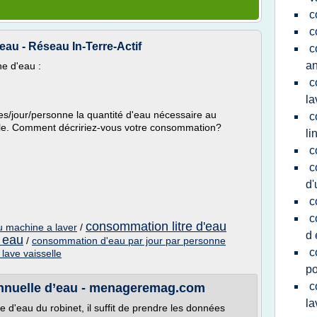
c
c
au - Réseau In-Terre-Actif
c
an
e d'eau :
c
la
s/jour/personne la quantité d'eau nécessaire au
c
able. Comment décririez-vous votre consommation?
li
c
c
d
c
c
consommation litre d'eau
u machine a laver
/
d 
 eau
/
consommation d'eau par jour par personne
c
lave vaisselle
po
c
nnuelle d’eau - menageremag.com
la
d'eau du robinet, il suffit de prendre les données