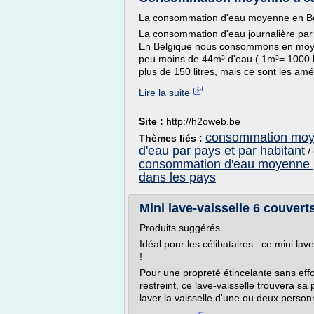
La consommation d'eau moyenne en B
La consommation d'eau journalière par h
En Belgique nous consommons en moyenn
peu moins de 44m³ d'eau ( 1m³= 1000 l
plus de 150 litres, mais ce sont les amé
Lire la suite
Site :
http://h2oweb.be
consommation moy
Thèmes liés :
d'eau par pays et par habitant
/
consommation d'eau moyenne p
dans les pays
Mini lave-vaisselle 6 couverts 
Produits suggérés
Idéal pour les célibataires : ce mini lav
!
Pour une propreté étincelante sans ef
restreint, ce lave-vaisselle trouvera sa
laver la vaisselle d'une ou deux personn