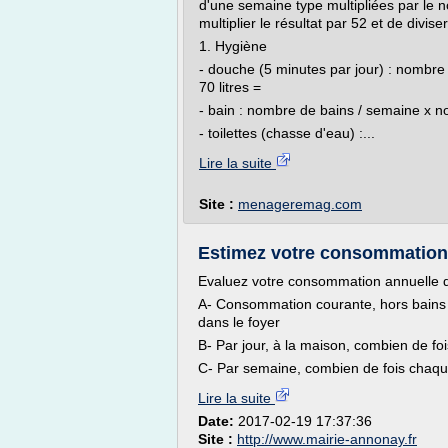
d'une semaine type multipliées par le
multiplier le résultat par 52 et de divise
1. Hygiène
- douche (5 minutes par jour) : nombre
70 litres =
- bain : nombre de bains / semaine x n
- toilettes (chasse d'eau) :...
Lire la suite
Site :
menageremag.com
Estimez votre consommation 
Evaluez votre consommation annuelle d'
A- Consommation courante, hors bains 
dans le foyer
B- Par jour, à la maison, combien de fois
C- Par semaine, combien de fois chaqu
Lire la suite
Date:
2017-02-19 17:37:36
Site :
http://www.mairie-annonay.fr