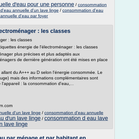
elle d'eau pour une personne
/
consommation
'eau annuelle d'un lave linge
/
consommation d'eau
nnuelle d'eau par foyer
lectroménager : les classes
ger : les classes
quettes énergie de l'électroménager : les classes
ménager plus précises et plus adaptés aux
nagers de dernière génération ont été mises en place
es allant du A+++ au D selon l'énergie consommée. Le
rouge) mais des informations complémentaires sont
l'appareil : la consommation d'eau,...
um.com
elle d'un lave linge
/
consommation d'eau annuelle
 d'un lave linge
consommation d eau lave
/
 lave linge
par ménage et par habitant en ...