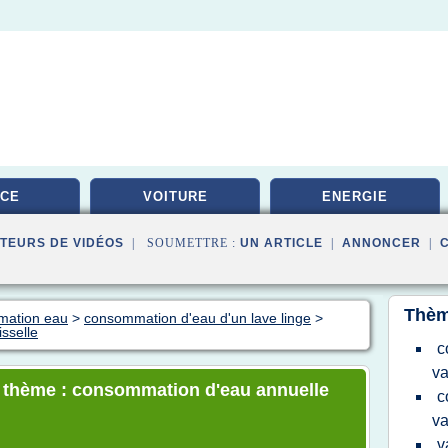
ICE
VOITURE
ENERGIE
TEURS DE VIDÉOS
| SOUMETTRE :
UN ARTICLE
|
ANNONCER
|
Thèm
mation eau
>
consommation d'eau d'un lave linge
>
sselle
c
va
le thème : consommation d'eau annuelle
c
va
v