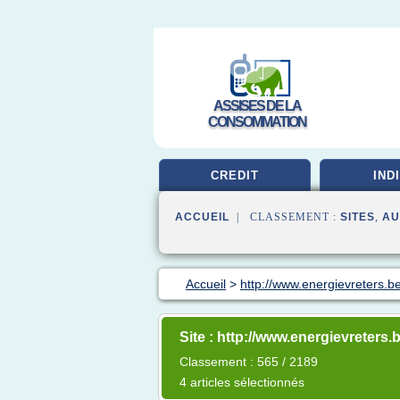
ASSISES DE LA
CONSOMMATION
CREDIT
IND
ACCUEIL
| CLASSEMENT :
SITES
,
AU
Accueil
>
http://www.energievreters.b
Site : http://www.energievreters.
Classement : 565 / 2189
4 articles sélectionnés