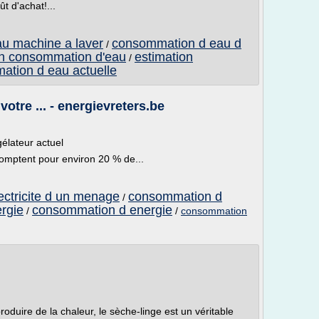
t d'achat!...
u machine a laver
consommation d eau d
/
on consommation d'eau
estimation
/
tion d eau actuelle
tre ... - energievreters.be
élateur actuel
comptent pour environ 20 % de...
ctricite d un menage
consommation d
/
rgie
consommation d energie
/
/
consommation
oduire de la chaleur, le sèche-linge est un véritable