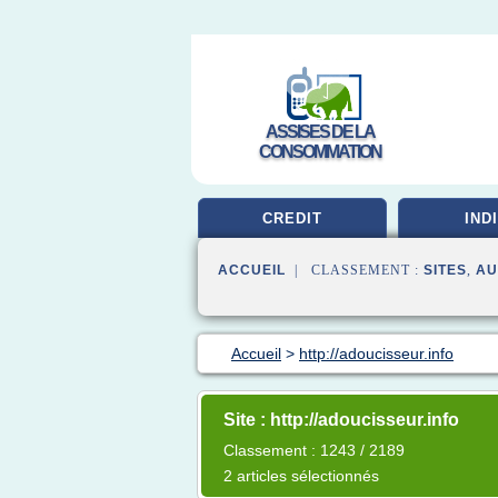
ASSISES DE LA
CONSOMMATION
CREDIT
IND
ACCUEIL
| CLASSEMENT :
SITES
,
AU
Accueil
>
http://adoucisseur.info
Site : http://adoucisseur.info
Classement : 1243 / 2189
2 articles sélectionnés